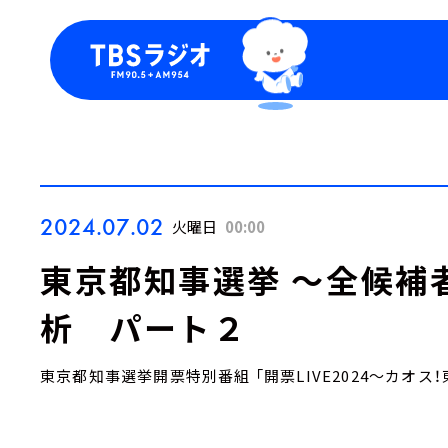
今日の番組表
トピッ
週間番組表
TBS
Podca
お知ら
2024.07.02
火曜日
00:00
東京都知事選挙 ～全候補
析 パート２
東京都知事選挙開票特別番組 「開票LIVE2024～カオス