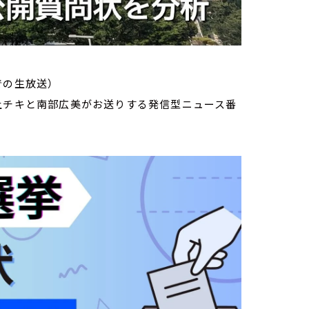
での生放送）
家・荻上チキと南部広美がお送りする発信型ニュース番