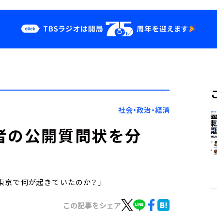
クス
イベント・グッ
ズ
st
YouTube
せ
会社情報
社会・政治・経済
者の公開質問状を分
！東京で何が起きていたのか？」
この記事をシェア