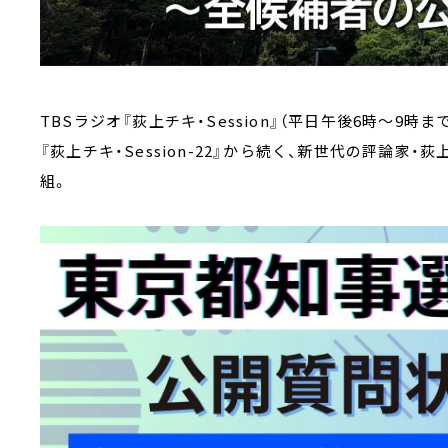
TBSラジオ『荻上チキ・Session』（平日午後6時～9時ま
『荻上チキ・Session-22』から続く、新世代の評論
組。