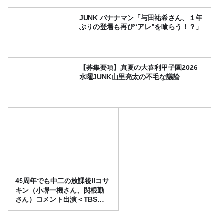
JUNK バナナマン「与田祐希さん、１年
ぶりの登場も再び“アレ”を喰らう！？」
【募集要項】真夏の大喜利甲子園2026
水曜JUNK山里亮太の不毛な議論
45周年でも中二の放課後‼コサ
キン（小堺一機さん、関根勤
さん）コメント出演＜TBSラ
ジオ番組審議会からのご報告
＞