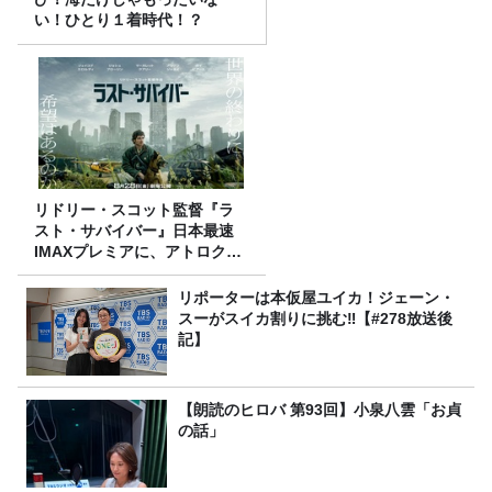
い！ひとり１着時代！？
リドリー・スコット監督『ラ
スト・サバイバー』日本最速
IMAXプレミアに、アトロクリ
スナー60名をご招待！
リポーターは本仮屋ユイカ！ジェーン・
スーがスイカ割りに挑む‼【#278放送後
記】
【朗読のヒロバ 第93回】小泉八雲「お貞
の話」