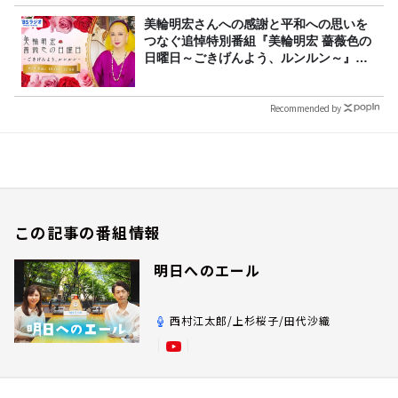
美輪明宏さんへの感謝と平和への思いを
つなぐ追悼特別番組『美輪明宏 薔薇色の
日曜日～ごきげんよう、ルンルン～』
8/9（日）16時放送
Recommended by
この記事の番組情報
明日へのエール
西村江太郎/上杉桜子/田代沙織