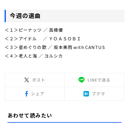
今週の選曲
＜１＞ピーナッツ ／ 高橋優
＜２＞アイドル ／ ＹＯＡＳＯＢＩ
＜３＞星めぐりの歌 ／ 坂本美雨 with CANTUS
＜４＞老人と海
／
ヨルシカ
ポスト
LINEで送る
シェア
ブクマ
あわせて読みたい