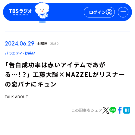
ログイン
マイページ
2024.06.29
土曜日
23:30
新規会員登録
ログイン
バラエティ・お笑い
「告白成功率は赤いアイテムであが
る…！？」 工藤大輝×MAZZELがリスナー
の恋バナにキュン
TALK ABOUT
今日の番組表
この記事をシェア
週間番組表
トピックス
TBS Podcast