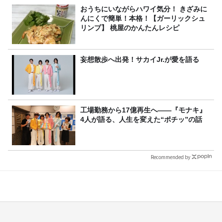
おうちにいながらハワイ気分！ きざみに
んにくで簡単！本格！【ガーリックシュ
リンプ】 桃屋のかんたんレシピ
妄想散歩へ出発！サカイJr.が愛を語る
工場勤務から17億再生へ——『モナキ』
4人が語る、人生を変えた“ポチッ”の話
Recommended by