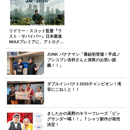
リドリー・スコット監督『ラ
スト・サバイバー』日本最速
IMAXプレミアに、アトロクリ
スナー60名をご招待！
JUNK バナナマン「番組初登場！平成ノ
ブシコブシ吉村さんと深夜のお笑い談
義！！」
ダブルインパクト2026チャンピオン！滝
音にこねくと！！
きしたかの高野のキラーフレーズ「ビッ
グサンダー喝！！」Ｔシャツ新作が発売
決定！