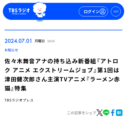
ログイン
マイページ
2024.07.01
月曜日
16:55
新規会員登録
ログイン
お知らせ
佐々木舞音アナの持ち込み新番組『アトロ
ク アニメ エクストリームジョブ』第1回は
津田健次郎さん主演TVアニメ『ラーメン赤
猫』特集
TBSラジオプレス
今日の番組表
週間番組表
この記事をシェア
トピックス
TBS Podcast