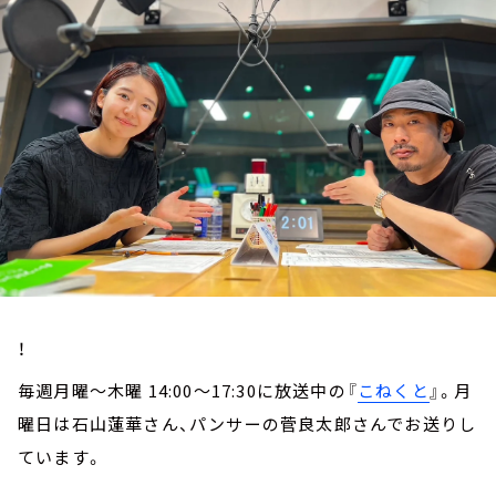
お知らせ
イベント・グッズ
YouTube
会社情報
！
毎週月曜～木曜 14:00～17:30に放送中の『
こねくと
』。月
曜日は石山蓮華さん、パンサーの菅良太郎さんでお送りし
ています。