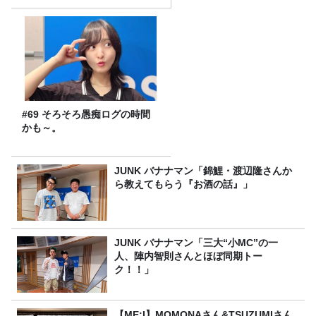
#69 そろそろ愚痴ログの時間
かも～。
JUNK バナナマン「錦鯉・渡辺隆さんか
ら教えてもらう『お酒の話』」
JUNK バナナマン「三大“小MC”の一
人、陣内智則さんとほぼ同期トー
ク！！」
【ME:I】MOMONAさん&TSUZUMIさん