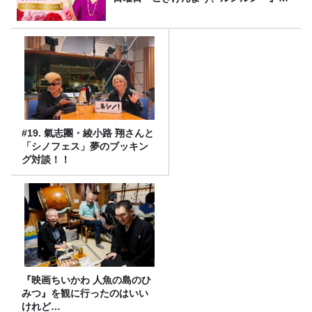
8/9（日）16時放送
#19. 氣志團・綾小路 翔さんと
「シノフェス」夢のブッキン
グ対談！！
『映画ちいかわ 人魚の島のひ
みつ』を観に行ったのはいい
けれど…