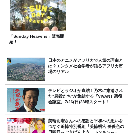
「Sunday Heavens」販売開
始！
日本のアニメがアフリカで人気の理由と
は？エンタメ社会学者が語るアフリカ市
場のリアル
テレビとラジオが直結！乃木に粛清され
た“悪役たち”が集結する『VIVANT 悪役
会議室』7/26(日)23時スタート！
美輪明宏さんへの感謝と平和への思いを
つなぐ追悼特別番組『美輪明宏 薔薇色の
日曜日～ごきげんよう、ルンルン～』