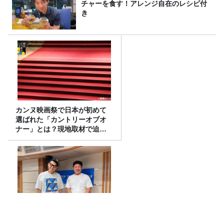
チャーを食す！アレンジ自在のレシピ付
き
カンヌ映画祭で日本が初めて
選ばれた「カントリーオブオ
ナー」とは？現地取材で迫る
選出の意味
JUNK バナナマン「錦鯉・渡