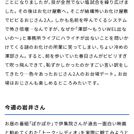
ことになりましたが、技が全然でない塩試合を繰り広げま
した。その後はお化け屋敷へ。そこが結構怖いお化け屋敷
でビビるおじさん2人。しかも名前を呼んでくるシステム
で怖さ倍増…なんですが、なぜか「澤部～もういWEL出な
いの～」と事務所ライブにハライチが出ないことを問いか
けてくる謎のお化けの所業に笑ってしまい、ちょい冷めの
澤部さん。すると、前を歩いていた春日さんがビビリすぎ
て吹っ飛んできて、恥ずかしかったのかすごい言い訳をし
てきたり…色々あったおじさん2人のお台場デート。お台
場はおじさんも楽しめるところみたいです。
今週の岩井さん
お昼の番組「ぽかぽか」で伊集院さんが過去一面白い映画
と勧めてくれた「トーク・レディオ」を実際に観てみようと