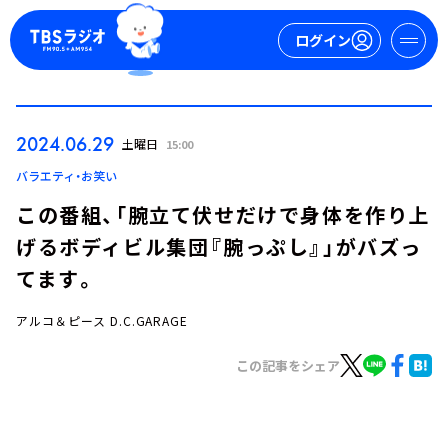
ログイン
マイページ
2024.06.29
土曜日
15:00
新規会員登録
ログイン
バラエティ・お笑い
この番組、「腕立て伏せだけで身体を作り上
げるボディビル集団『腕っぷし』」がバズっ
てます。
アルコ＆ピース D.C.GARAGE
今日の番組表
この記事をシェア
週間番組表
トピックス
TBS Podcast