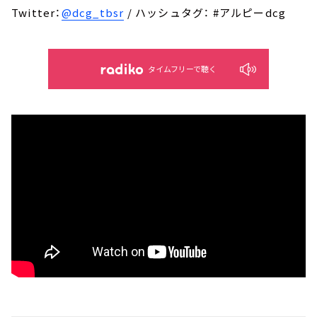
Twitter：
@dcg_tbsr
/ ハッシュタグ： #アルピーdcg
タイムフリーで聴く