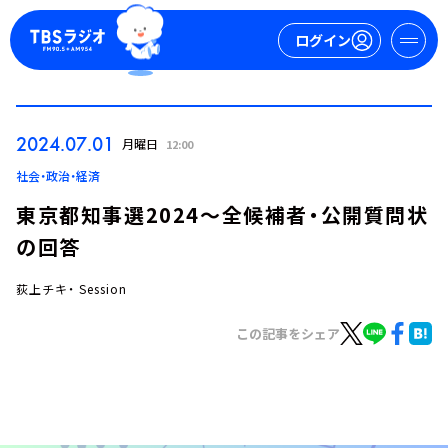
ログイン
マイページ
2024.07.01
月曜日
12:00
新規会員登録
ログイン
社会・政治・経済
東京都知事選2024～全候補者・公開質問状
の回答
荻上チキ・ Session
この記事をシェア
今日の番組表
週間番組表
トピックス
TBS Podcast