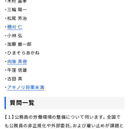
・木村 嘉孝
・三輪 陽一
・松尾 芳治
・
穗刈 仁
・小林 弘
・加藤 健一郎
・ひまそらあかね
・
向後 真徳
・牛窪 信雄
・古田 真
・
アキノリ将軍未満
質問一覧
【１】公務員の労働環境の整備について伺います。全国で
も公務員の非正規化や外部委託、および雇い止めが課題と