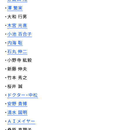
・
澤 繁実
・大和 行男
・
木宮 光喜
・
小池 百合子
・
内海 聡
・
石丸 伸二
・小野寺 紘毅
・新藤 伸夫
・竹本 秀之
・桜井 誠
・
ドクター・中松
・
安野 貴博
・
清水 国明
・
ＡＩメイヤー
・桑原 真理子