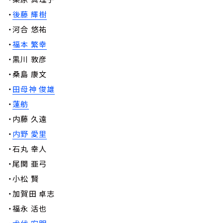
・
後藤 輝樹
・河合 悠祐
・
福本 繁幸
・黒川 敦彦
・桑島 康文
・
田母神 俊雄
・
蓮舫
・内藤 久遠
・
内野 愛里
・石丸 幸人
・尾関 亜弓
・小松 賢
・加賀田 卓志
・福永 活也