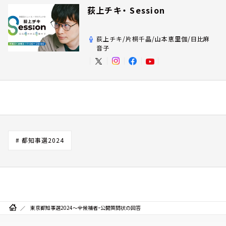
荻上チキ・ Session
荻上チキ/片桐千晶/山本恵里伽/日比麻
音子
# 都知事選2024
東京都知事選2024～全候補者・公開質問状の回答