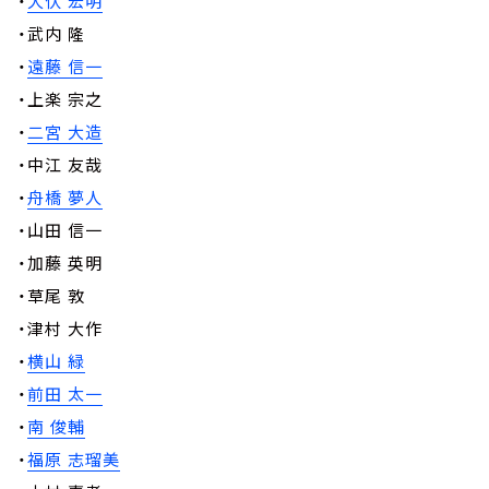
・
犬伏 宏明
・武内 隆
・
遠藤 信一
・上楽 宗之
・
二宮 大造
・中江 友哉
・
舟橋 夢人
・山田 信一
・加藤 英明
・草尾 敦
・津村 大作
・
横山 緑
・
前田 太一
・
南 俊輔
・
福原 志瑠美