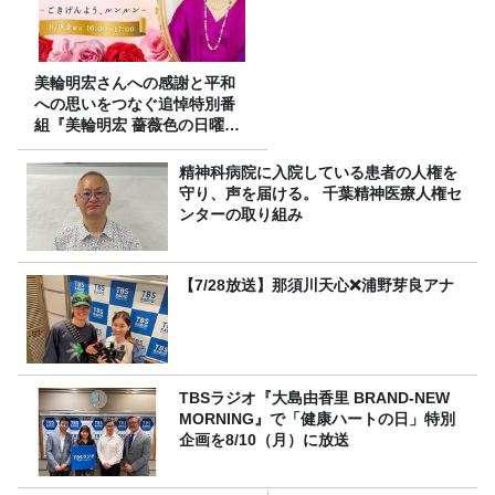
美輪明宏さんへの感謝と平和
への思いをつなぐ追悼特別番
組『美輪明宏 薔薇色の日曜日
～ごきげんよう、ルンルン
～』8/9（日）16時放送
精神科病院に入院している患者の人権を
守り、声を届ける。 千葉精神医療人権セ
ンターの取り組み
【7/28放送】那須川天心❌浦野芽良アナ
TBSラジオ『大島由香里 BRAND-NEW
MORNING』で「健康ハートの日」特別
企画を8/10（月）に放送