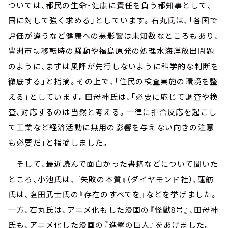
ついては、都民の生命・健康に責任を負う都知事として、
国に対して強く求める」としています。石丸氏は、「各国で
評価が違うなど健康への悪影響は未知数なところもあり、
豊洲市場移転時の騒動や福島原発の処理水海洋放出問題
のように、まずは風評が先行しないように科学的な判断を
徹底する」と指摘。その上で、「住民の検査実施の環境を整
える」としています。田母神氏は、「必要に応じて調査や検
査、対応するのは当然と考える。一律に拒否反応を起こし
て工業など経済活動に無用の影響を与えない向きの注意
も必要だ」と指摘しました。
そして、最近読んで面白かった書籍などについて聞いた
ところ、小池氏は、『失敗の本質』（ダイヤモンド社）、蓮舫
氏は、塩田武士氏の『存在のすべてを』などを挙げました。
一方、石丸氏は、アニメ化もした漫画の『怪獣8号』、田母神
氏も、アニメ化した漫画の『進撃の巨人』をあげました。