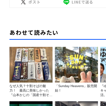
ポスト
LINEで送る
あわせて読みたい
なぜ人気？十割そばの魅
「Sunday Heavens」販売開
『
力！ 最高に美味しかった
始！
キ
『山本かじの「国産十割そ
活
ば」』とは？【十割そば10
種食べ比べ】