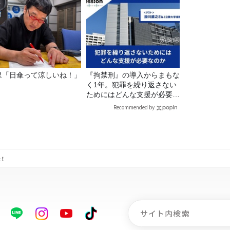
里「日傘って涼しいね！」
『拘禁刑』の導入からまもな
く1年。犯罪を繰り返さない
ためにはどんな支援が必要な
のか
Recommended by
！