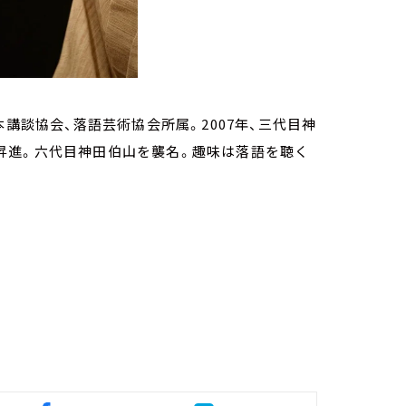
講談協会、落語芸術協会所属。2007年、三代目神
打に昇進。六代目神田伯山を襲名。趣味は落語を聴く