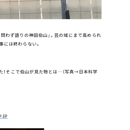
『 問わず語りの神田伯山』。芸の域にまで高められ
無事には終わらない。
た！そこで伯山が見た物とは…（写真→日本科学
.jp