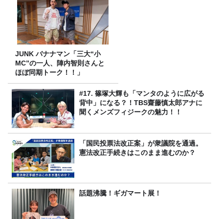
JUNK バナナマン「三大“小
MC”の一人、陣内智則さんと
ほぼ同期トーク！！」
#17. 篠塚大輝も「マンタのように広がる
背中」になる？！TBS齋藤慎太郎アナに
聞くメンズフィジークの魅力！！
「国民投票法改正案」が衆議院を通過。
憲法改正手続きはこのまま進むのか？
話題沸騰！ギガマート展！