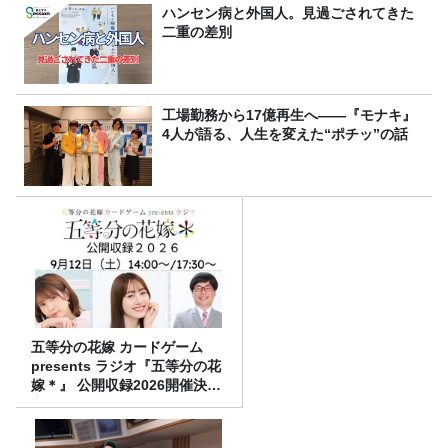
ハンセン病と外国人。見過ごされてきた
二重の差別
工場勤務から17億再生へ——『モナキ』
4人が語る、人生を変えた“ポチッ”の話
五等分の花嫁 カードゲーム
presents ラジオ『五等分の花
嫁＊』 公開収録2026開催決
定！