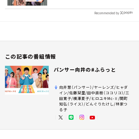
Recommended by
この記事の番組情報
パンサー向井の#ふらっと
向井慧（パンサー）/ヤーレンズ/ヒャダ
イン/佐藤栞里/田中直樹（ココリコ）/三
田寛子/横澤夏子/ヒロユキMc-Ⅱ/関町
知弘（ライス）/どんぐりたけし/林家つ
る子