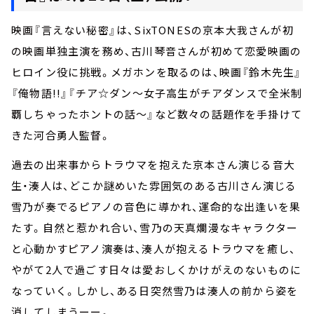
映画『言えない秘密』は、SixTONESの京本大我さんが初
の映画単独主演を務め、古川琴音さんが初めて恋愛映画の
ヒロイン役に挑戦。メガホンを取るのは、映画『鈴木先生』
『俺物語!!』『チア☆ダン～女子高生がチアダンスで全米制
覇しちゃったホントの話～』など数々の話題作を手掛けて
きた河合勇人監督。
過去の出来事からトラウマを抱えた京本さん演じる音大
生・湊人は、どこか謎めいた雰囲気のある古川さん演じる
雪乃が奏でるピアノの音色に導かれ、運命的な出逢いを果
たす。自然と惹かれ合い、雪乃の天真爛漫なキャラクター
と心動かすピアノ演奏は、湊人が抱えるトラウマを癒し、
やがて2人で過ごす日々は愛おしくかけがえのないものに
なっていく。しかし、ある日突然雪乃は湊人の前から姿を
消してしまうーー。