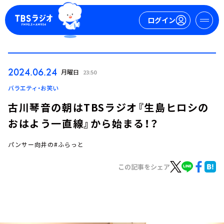
ログイン
マイページ
2024.06.24
月曜日
23:50
新規会員登録
ログイン
バラエティ・お笑い
古川琴音の朝はTBSラジオ『生島ヒロシの
おはよう一直線』から始まる！？
パンサー向井の#ふらっと
この記事をシェア
今日の番組表
週間番組表
トピックス
TBS Podcast