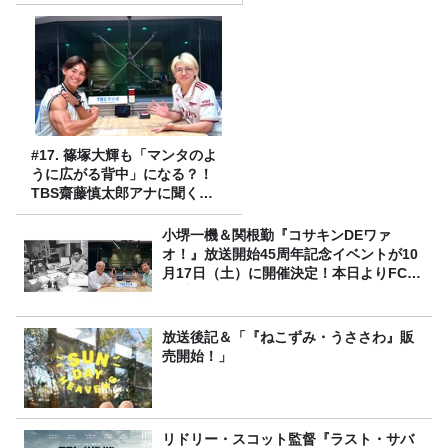
#17. 篠塚大輝も「マンタのよ
うに広がる背中」になる？！
TBS齋藤慎太郎アナに聞くメ
ンズフィジークの魅力！！
小堺一機＆関根勤『コサキンDEワァ
オ！』放送開始45周年記念イベントが10
月17日（土）に開催決定！本日よりFC先
行受付スタート！
放送後記＆「『ねこずみ・うささわ』販
売開始！」
リドリー・スコット監督『ラスト・サバ