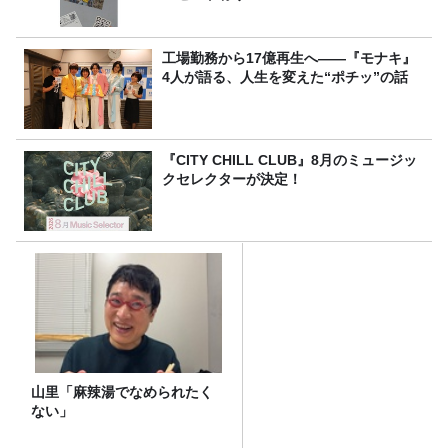
工場勤務から17億再生へ——『モナキ』
4人が語る、人生を変えた“ポチッ”の話
『CITY CHILL CLUB』8月のミュージッ
クセレクターが決定！
山里「麻辣湯でなめられたく
ない」