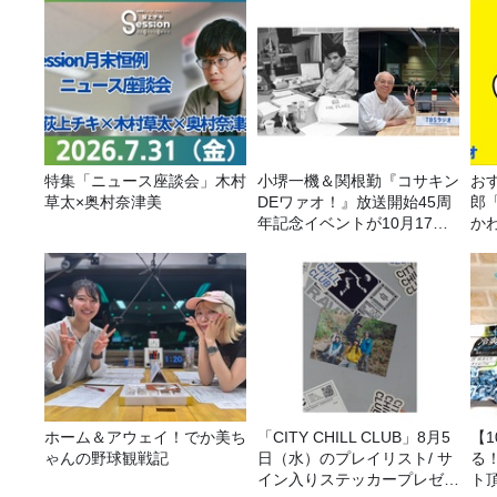
特集「ニュース座談会」木村
小堺一機＆関根勤『コサキン
おす
草太×奥村奈津美
DEワァオ！』放送開始45周
郎
年記念イベントが10月17日
か
（土）に開催決定！本日より
FC先行受付スタート！
ホーム＆アウェイ！でか美ち
「CITY CHILL CLUB」8月5
【
ゃんの野球観戦記
日（水）のプレイリスト/ サ
る
イン入りステッカープレゼン
ト