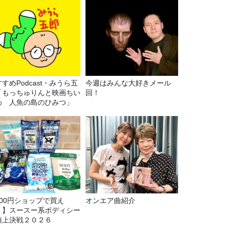
すめPodcast・みうら五
今週はみんな大好きメール
「もっちゅりんと映画ちい
回！
わ 人魚の島のひみつ」
100円ショップで買え
オンエア曲紹介
！】スースー系ボディシー
頂上決戦２０２６