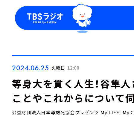
今日の番組表
トピッ
週間番組表
TBS
Podca
お知ら
2024.06.25
火曜日
12:00
等身大を貫く人生！谷隼人
ことやこれからについて伺
公益財団法人日本尊厳死協会プレゼンツ My LIFE! My CH