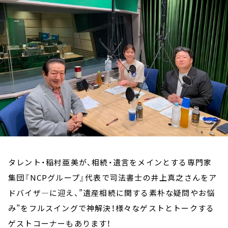
お知らせ
イベント・グッズ
YouTube
会社情報
タレント・稲村亜美が、相続・遺言をメインとする専門家
集団『NCPグループ』代表で司法書士の井上真之さんをア
ドバイザ―に迎え、”遺産相続に関する素朴な疑問やお悩
み”をフルスイングで神解決！様々なゲストとトークする
ゲストコーナーもあります！