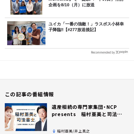
企画を8/10（月）に放送
ユイカ「一番の強敵！」ラスボス小林幸
子降臨‼【#277放送後記】
Recommended by
この記事の番組情報
遺産相続の専門家集団・NCP
presents 稲村亜美と司法書
士
稲村亜美/井上真之