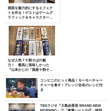
画面を魅力的にするエフェク
トを作る！ゲストはゲームグ
ラフィック＆キャラクター専
攻の遠藤里桜さん！
なぜ人気？十割そばの魅
力！ 最高に美味しかった
『山本かじの「国産十割そ
ば」』とは？【十割そば10種
食べ比べ】
コンビニのヒット商品！モーモーチャー
チャーを食す！アレンジ自在のレシピ付
き
TBSラジオ『大島由香里 BRAND-NEW
MORNING』で「健康ハートの日」特別