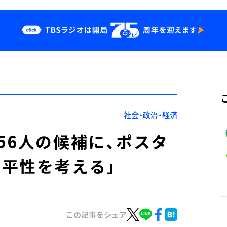
クス
イベント・グッ
ズ
st
YouTube
せ
会社情報
社会・政治・経済
56人の候補に、ポスタ
平性を考える」
この記事をシェア