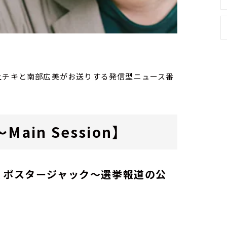
送）
家・荻上チキと南部広美がお送りする発信型ニュース番
ain Session】
、ポスタージャック～選挙報道の公