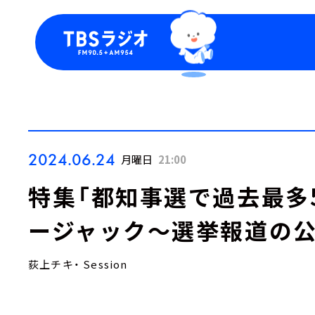
今日の番組表
トピッ
週間番組表
TBS
Podca
お知ら
2024.06.24
月曜日
21:00
特集「都知事選で過去最多
ージャック～選挙報道の公
荻上チキ・ Session