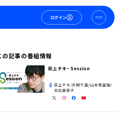
ログイン
この記事の番組情報
荻上チキ・ Session
荻上チキ/片桐千晶/山本恵里伽/
日比麻音子