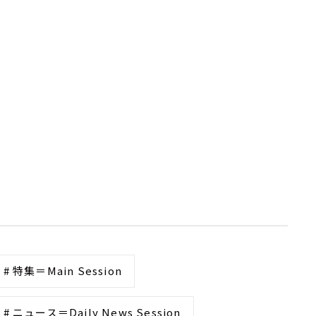
# 特集＝Main Session
# ニュース＝Daily News Session