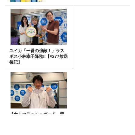
ユイカ「一番の強敵！」ラス
ボス小林幸子降臨‼【#277放送
後記】
『大人のラッシュガード』選
び！海だけじゃもったいな
い！ひとり１着時代！？