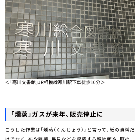
＜「寒川文書館」JR相模線寒川駅下車徒歩10分＞
「燻蒸」ガスが来年、販売停止に
こうした作業は「燻蒸（くんじょう）」と言って、紙の資料だ
けでなく、布や剥製、民具などを収蔵する博物館や、町の