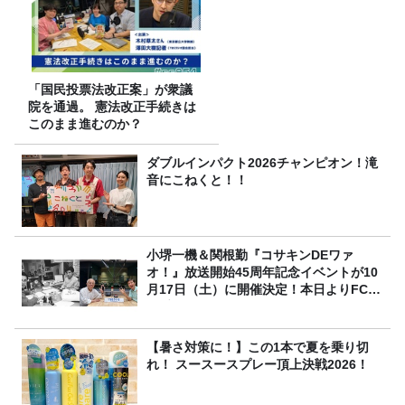
「国民投票法改正案」が衆議
院を通過。 憲法改正手続きは
このまま進むのか？
ダブルインパクト2026チャンピオン！滝
音にこねくと！！
小堺一機＆関根勤『コサキンDEワァ
オ！』放送開始45周年記念イベントが10
月17日（土）に開催決定！本日よりFC先
行受付スタート！
【暑さ対策に！】この1本で夏を乗り切
れ！ スースースプレー頂上決戦2026！