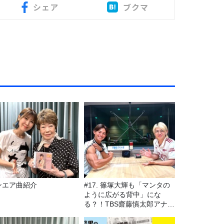
シェア
ブクマ
ンエア曲紹介
#17. 篠塚大輝も「マンタの
ように広がる背中」にな
る？！TBS齋藤慎太郎アナに
聞くメンズフィジークの魅
力！！