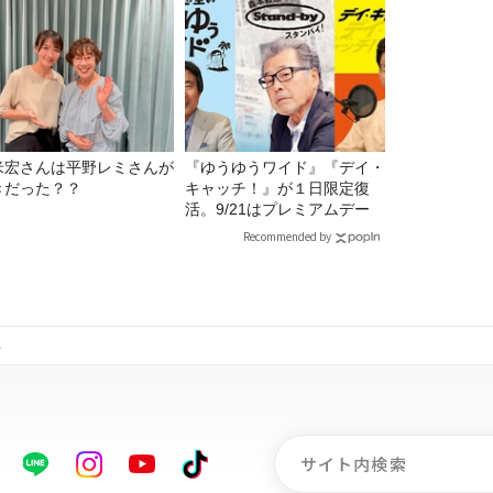
米宏さんは平野レミさんが
『ゆうゆうワイド』『デイ・
きだった？？
キャッチ！』が１日限定復
活。9/21はプレミアムデー
Recommended by
ト