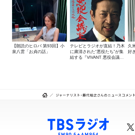
【朗読のヒロバ 第93回】小
テレビとラジオが直結！乃木
久
泉八雲「お貞の話」
に粛清された“悪役たち”が集
好
結する『VIVANT 悪役会議
室』7/26(日)23時スタート！
ジャーナリスト・藤代裕之さんのニュースコメン