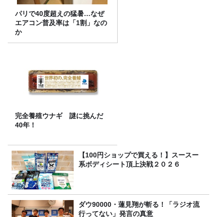
パリで40度超えの猛暑…なぜ
エアコン普及率は「1割」なの
か
完全養殖ウナギ 謎に挑んだ
40年！
【100円ショップで買える！】スースー
系ボディシート頂上決戦２０２６
ダウ90000・蓮見翔が斬る！「ラジオ流
行ってない」発言の真意