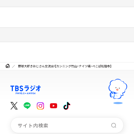
野球大好きおじさん交流会!【カンニング竹山・ナイツ塙・ぺこぱ松陰寺】