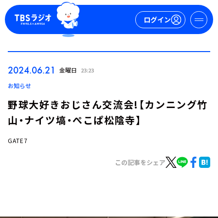
ログイン
マイページ
2024.06.21
金曜日
23:23
新規会員登録
ログイン
お知らせ
野球大好きおじさん交流会!【カンニング竹
山・ナイツ塙・ぺこぱ松陰寺】
GATE7
この記事をシェア
今日の番組表
週間番組表
トピックス
TBS Podcast