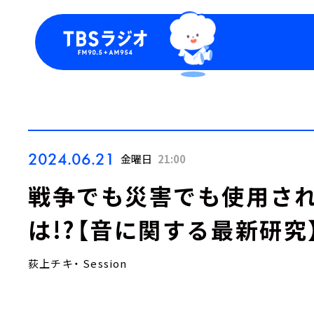
今日の番組表
トピッ
週間番組表
TBS
Podca
お知ら
2024.06.21
金曜日
21:00
戦争でも災害でも使用さ
は!?【音に関する最新研究
荻上チキ・ Session