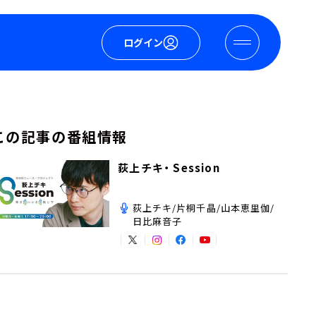
ログイン
この記事の番組情報
荻上チキ・ Session
荻上チキ/片桐千晶/山本恵里伽/
日比麻音子