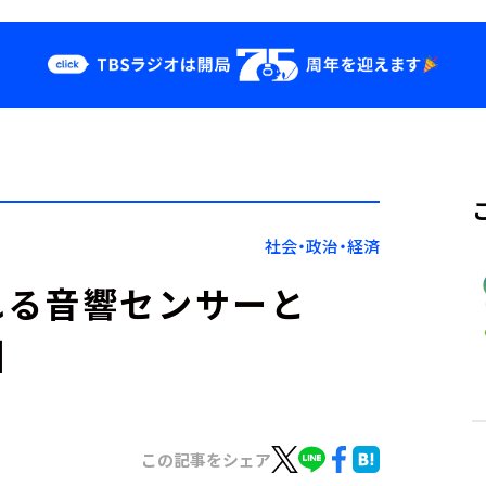
クス
イベント・グッ
ズ
st
YouTube
せ
会社情報
社会・政治・経済
れる音響センサーと
】
この記事をシェア