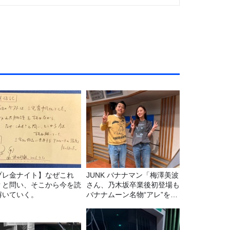
プレ金ナイト】なぜこれ
JUNK バナナマン「梅澤美波
？と問い、そこから今を読
さん、乃木坂卒業後初登場も
解いていく。
バナナムーン名物“アレ”を喰
らう」