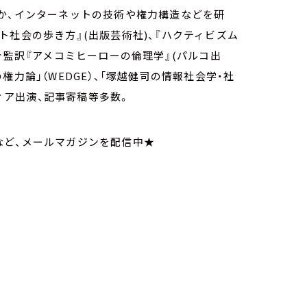
か、インターネットの技術や権力構造などを研
ト社会の歩き方』(出版芸術社)、『ハクティビズム
介監訳『アメコミヒーローの倫理学』(パルコ出
力論」（WEDGE）、「塚越健司の情報社会学・社
ディア出演、記事寄稿等多数。
など、メールマガジンを配信中★