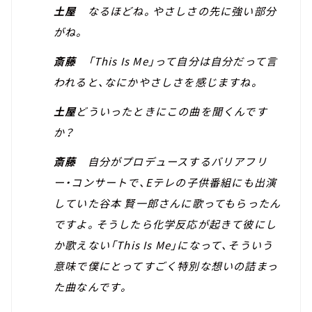
土屋
なるほどね。やさしさの先に強い部分
がね。
斎藤
「This Is Me」って自分は自分だって言
われると、なにかやさしさを感じますね。
土屋
どういったときにこの曲を聞くんです
か？
斎藤
自分がプロデュースするバリアフリ
ー・コンサートで、Eテレの子供番組にも出演
していた谷本 賢一郎さんに歌ってもらったん
ですよ。そうしたら化学反応が起きて彼にし
か歌えない「This Is Me」になって、そういう
意味で僕にとってすごく特別な想いの詰まっ
た曲なんです。