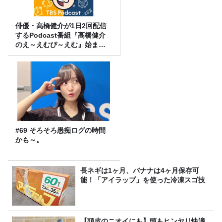
俳優・高橋健介が1日2回配信
するPodcast番組『高橋健介
のえ～えむぴ～えむ』始まり
ます
#69 そろそろ愚痴ログの時間
かも～。
長ネギは1ヶ月、バナナは4ヶ月保存可
能！「アイラップ」を使った冷凍スゴ技
【頭皮のニオイにも】頭もヒンヤリ快適