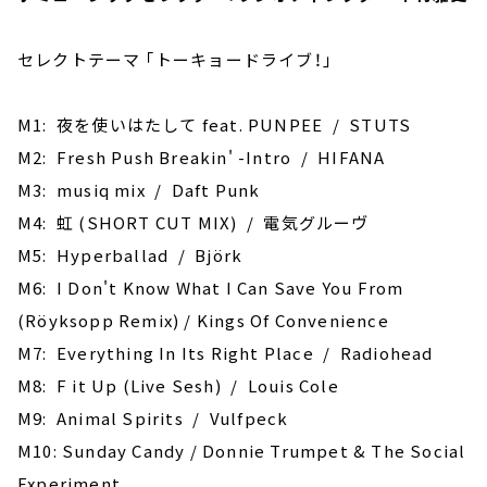
セレクトテーマ ｢トーキョードライブ！｣
M1: 夜を使いはたして feat. PUNPEE / STUTS
M2: Fresh Push Breakin' -Intro / HIFANA
M3: musiq mix / Daft Punk
M4: 虹 (SHORT CUT MIX) / 電気グルーヴ
M5: Hyperballad / Björk
M6: I Don't Know What I Can Save You From
(Röyksopp Remix) / Kings Of Convenience
M7: Everything In Its Right Place / Radiohead
M8: F it Up (Live Sesh) / Louis Cole
M9: Animal Spirits / Vulfpeck
M10: Sunday Candy / Donnie Trumpet & The Social
Experiment