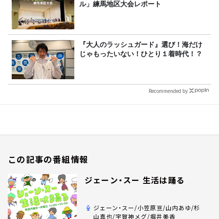
ル」練馬地区大会レポート
『大人のラッシュガード』選び！海だけ
じゃもったいない！ひとり１着時代！？
Recommended by
この記事の番組情報
ジェーン・スー 生活は踊る
ジェーン・スー/小笠原亘/山内あゆ/杉
山真也/宇賀神メグ/堀井美香