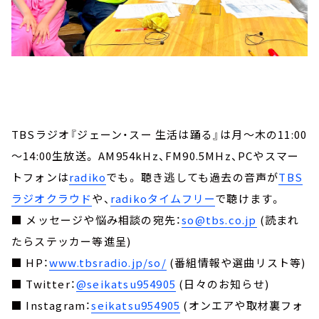
TBSラジオ『ジェーン・スー 生活は踊る』は月～木の11:00
～14:00生放送。 AM954kHz、FM90.5MHz、PCやスマー
トフォンは
radiko
でも。 聴き逃しても過去の音声が
TBS
ラジオクラウド
や、
radikoタイムフリー
で聴けます。
■ メッセージや悩み相談の宛先：
so@tbs.co.jp
(読まれ
たらステッカー等進呈)
■ HP：
www.tbsradio.jp/so/
(番組情報や選曲リスト等)
■ Twitter：
@seikatsu954905
(日々のお知らせ)
■ Instagram：
seikatsu954905
(オンエアや取材裏フォ