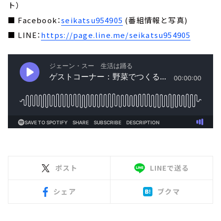
ト）
■ Facebook：
seikatsu954905
(番組情報と写真)
■ LINE：
https://page.line.me/seikatsu954905
ポスト
LINEで送る
シェア
ブクマ