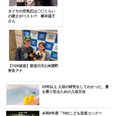
タイヤの空気圧は〇〇くらい
の硬さがベスト!? 榎本温子
さん
【7/28放送】那須川天心❌浦野
芽良アナ
25年以上 入浴の研究をしてわかった、夏
を乗り切るための入浴方法
令和8年度「TBSこども音楽コンクー