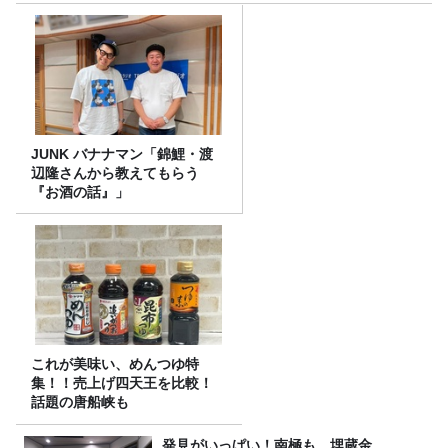
JUNK バナナマン「錦鯉・渡
辺隆さんから教えてもらう
『お酒の話』」
これが美味い、めんつゆ特
集！！売上げ四天王を比較！
話題の唐船峡も
発見がいっぱい！南極も、埋蔵金