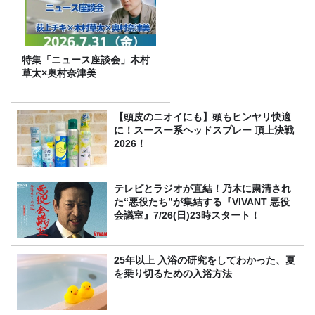
特集「ニュース座談会」木村
草太×奥村奈津美
【頭皮のニオイにも】頭もヒンヤリ快適
に！スースー系ヘッドスプレー 頂上決戦
2026！
テレビとラジオが直結！乃木に粛清され
た“悪役たち”が集結する『VIVANT 悪役
会議室』7/26(日)23時スタート！
25年以上 入浴の研究をしてわかった、夏
を乗り切るための入浴方法