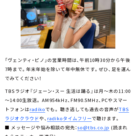
「ヴェンティ・ピノ」の営業時間は、午前10時30分から午後
7時まで。年末年始を除いて年中無休です。ぜひ、足を運ん
でみてください！
TBSラジオ『ジェーン・スー 生活は踊る』は月～木の11:00
～14:00生放送。 AM954kHz、FM90.5MHz、PCやスマー
トフォンは
radiko
でも。 聴き逃しても過去の音声が
TBS
ラジオクラウド
や、
radikoタイムフリー
で聴けます。
■ メッセージや悩み相談の宛先：
so@tbs.co.jp
(読まれ