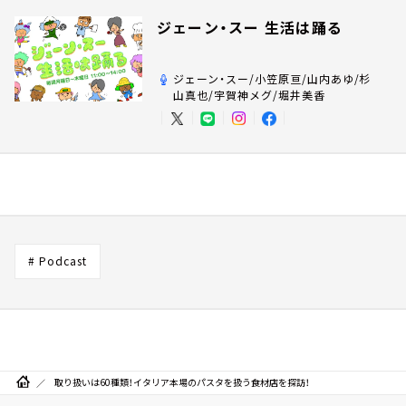
ジェーン・スー 生活は踊る
ジェーン・スー/小笠原亘/山内あゆ/杉
山真也/宇賀神メグ/堀井美香
# Podcast
取り扱いは60種類！イタリア本場のパスタを扱う食材店を探訪！