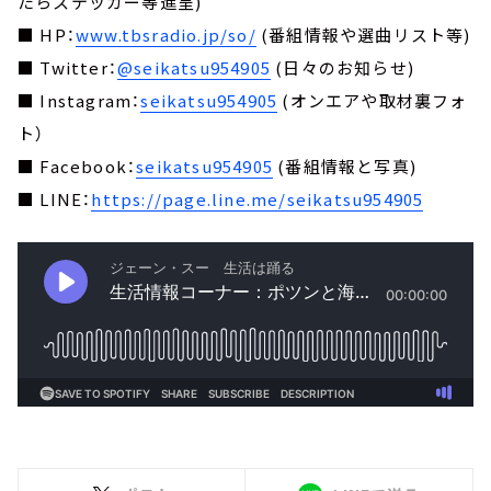
たらステッカー等進呈)
■ HP：
www.tbsradio.jp/so/
(番組情報や選曲リスト等)
■ Twitter：
@seikatsu954905
(日々のお知らせ)
■ Instagram：
seikatsu954905
(オンエアや取材裏フォ
ト）
■ Facebook：
seikatsu954905
(番組情報と写真)
■ LINE：
https://page.line.me/seikatsu954905