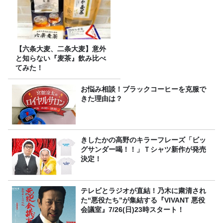
【六条大麦、二条大麦】意外
と知らない『麦茶』飲み比べ
てみた！
お悩み相談！ブラックコーヒーを克服で
きた理由は？
きしたかの高野のキラーフレーズ「ビッ
グサンダー喝！！」Ｔシャツ新作が発売
決定！
テレビとラジオが直結！乃木に粛清され
た“悪役たち”が集結する『VIVANT 悪役
会議室』7/26(日)23時スタート！