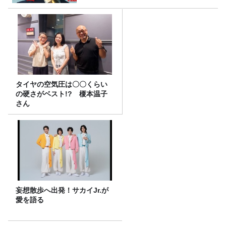
タイヤの空気圧は〇〇くらい
の硬さがベスト!? 榎本温子
さん
妄想散歩へ出発！サカイJr.が
愛を語る