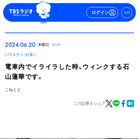
ログイン
マイページ
2024.06.20
木曜日
19:00
新規会員登録
ログイン
バラエティ・お笑い
電車内でイライラした時、ウィンクする石
山蓮華です。
こねくと
この記事をシェア
今日の番組表
週間番組表
トピックス
TBS Podcast