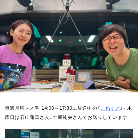
お知らせ
イベント・グッズ
YouTube
会社情報
毎週月曜～木曜 14:00～17:30に放送中の『
こねくと
』。木
曜日は石山蓮華さん、土屋礼央さんでお送りしています。