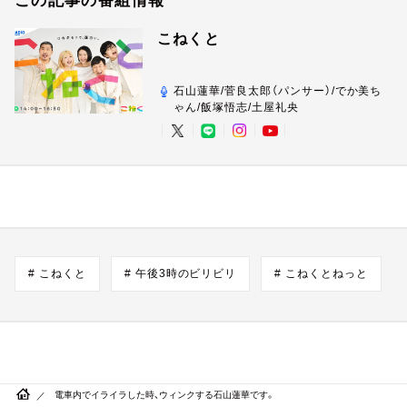
この記事の番組情報
こねくと
石山蓮華/菅良太郎（パンサー）/でか美ち
ゃん/飯塚悟志/土屋礼央
# こねくと
# 午後3時のビリビリ
# こねくとねっと
電車内でイライラした時、ウィンクする石山蓮華です。