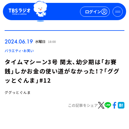
ログイン
マイページ
2024.06.19
水曜日
18:00
新規会員登録
ログイン
バラエティ・お笑い
タイムマシーン3号 関太、幼少期は「お賽
銭」しかお金の使い道がなかった！？「ググ
ッとぐんま」#12
ググっとぐんま
今日の番組表
この記事をシェア
週間番組表
トピックス
TBS Podcast