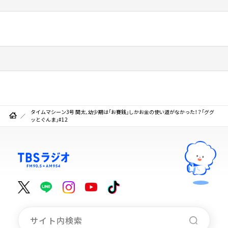
タイムマシーン3号 関太、幼少期は「お賽銭」しかお金の使い道がなかった！？「ググ
ッとぐんま」#12