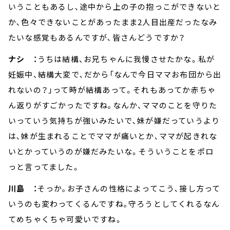
いうこともあるし､途中から上の子の抱っこができないと
か､色々できないことがあったまま2人目出産だったなみ
たいな感覚もあるんですが､皆さんどうですか？
ナシ ：
うちは結構、お兄ちゃんに我慢させたかな。私が
妊娠中、結構大変で､だから「なんで今日ママお布団から出
れないの？」って時が結構あって。それもあってか赤ちゃ
ん返りがすごかったですね｡なんか、ママのことを守りた
いっていう気持ちが強いみたいで､妹が嫌だっていうより
は､妹が生まれることでママが痛いとか､ママが起きれな
いとかっていうのが嫌だみたいな。そういうことをポロ
っと言ってました。
川島 ：
そっか｡お子さんの性格によってこう､接し方って
いうのも変わってくるんですね｡守ろうとしてくれるなん
てめちゃくちゃ可愛いですね。