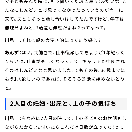
で子ども産んだ時に､もう聞いてた話と違う！みたいな｡こ
んなにしんどいとは思ってなかったっていうのが第一に
来て｡夫ともずっと話し合いはしてたんですけど､年子は
無理だよねと｡2歳差も無理だよね？ってなって｡
川島 ：
それは親の大変さ的にっていう感じ？
あんず：
はい｡共働きで、仕事復帰してちょうど1年経った
くらいは、仕事が楽しくなってきて。キャリアが中断され
るのはしんどいなと思いました｡でもその後、30歳までに
もう1人欲しいのであれば､そろそろ妊活を始めないとね
と｡
2人目の妊娠・出産と、上の子の気持ち
川島 ：
ちなみに2人目の時って、上の子どものお世話もし
ながらだから､気付いたらこれだけ日数が立ってた！って