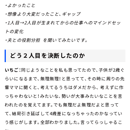
・よかったこと
・想像より大変だったこと、ギャップ
・1人目→2人目が生まれてからの仕事へのマインドセッ
トの変化
・夫との役割分担 を聞いてみたいです。
どう２人目を決断したのか
いちご：
同じようなことを私も思ってたので､子供が2歳ぐ
らいになるまで､無理無理！と思ってて､その時に周りの先
輩ママに聞くと､考えてるうちはダメだから､ 考えずに作
っちゃわないと！みたいな､勢いが大事みたいなことを言
われたのを覚えてます｡でも無理だよ無理だよと思って
て､結局引き延ばして4歳差になっちゃったのかなってい
う感じがします｡全部わかりました｡言ってらっしゃるこ