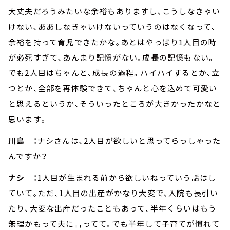
大丈夫だろうみたいな余裕もありますし､こうしなきゃい
けない､ああしなきゃいけないっていうのはなくなって､
余裕を持って育児できたかな｡あとはやっぱり1人目の時
が必死すぎて､あんまり記憶がない｡成長の記憶もない。
でも2人目はちゃんと、成長の過程。ハイハイするとか､立
つとか､全部を再体験できて､ちゃんと心を込めて可愛い
と思えるというか､そういったところが大きかったかなと
思います｡
川島 ：
ナシさんは､2人目が欲しいと思ってらっしゃった
んですか？
ナシ ：
1人目が生まれる前から欲しいねっていう話はし
ていて｡ただ､1人目の出産がかなり大変で､入院も長引い
たり､大変な出産だったこともあって､半年くらいはもう
無理かもって夫に言ってて｡でも半年して子育てが慣れて