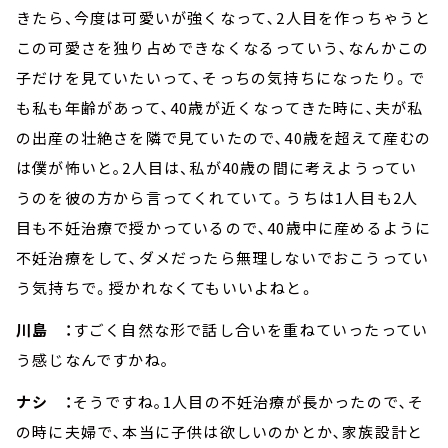
きたら、今度は可愛いが強くなって､2人目を作っちゃうと
この可愛さを独り占めできなくなるっていう､なんかこの
子だけを見ていたいって､そっちの気持ちになったり。で
も私も年齢があって､40歳が近くなってきた時に､夫が私
の出産の壮絶さを隣で見ていたので､40歳を超えて産むの
は僕が怖いと｡2人目は、私が40歳の間に考えようってい
うのを彼の方から言ってくれていて。うちは1人目も2人
目も不妊治療で授かっているので､40歳中に産めるように
不妊治療をして､ダメだったら無理しないでおこうってい
う気持ちで。授かれなくてもいいよねと。
川島 ：
すごく自然な形で話し合いを重ねていったってい
う感じなんですかね｡
ナシ ：
そうですね｡1人目の不妊治療が長かったので､そ
の時に夫婦で､本当に子供は欲しいのかとか､家族設計と