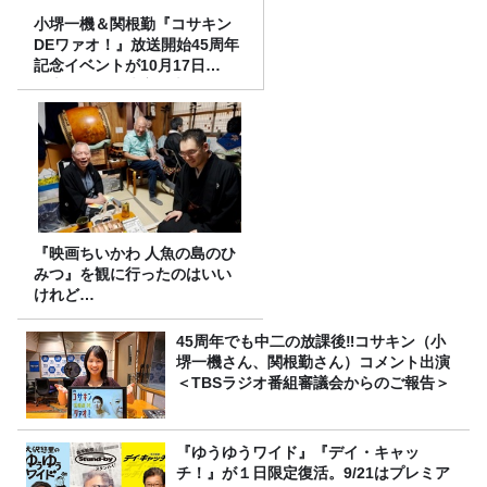
小堺一機＆関根勤『コサキン
DEワァオ！』放送開始45周年
記念イベントが10月17日
（土）に開催決定！本日より
FC先行受付スタート！
『映画ちいかわ 人魚の島のひ
みつ』を観に行ったのはいい
けれど…
45周年でも中二の放課後‼コサキン（小
堺一機さん、関根勤さん）コメント出演
＜TBSラジオ番組審議会からのご報告＞
『ゆうゆうワイド』『デイ・キャッ
チ！』が１日限定復活。9/21はプレミア