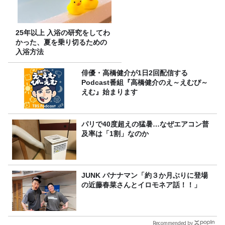
25年以上 入浴の研究をしてわ
かった、夏を乗り切るための
入浴方法
俳優・高橋健介が1日2回配信する
Podcast番組『高橋健介のえ～えむぴ～
えむ』始まります
パリで40度超えの猛暑…なぜエアコン普
及率は「1割」なのか
JUNK バナナマン「約３か月ぶりに登場
の近藤春菜さんとイロモネア話！！」
Recommended by