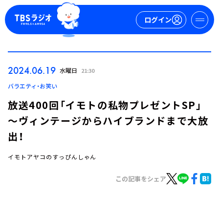
ログイン
マイページ
2024.06.19
水曜日
21:30
新規会員登録
ログイン
バラエティ・お笑い
放送400回「イモトの私物プレゼントSP」
～ヴィンテージからハイブランドまで大放
出！
イモトアヤコのすっぴんしゃん
今日の番組表
この記事をシェア
週間番組表
トピックス
TBS Podcast