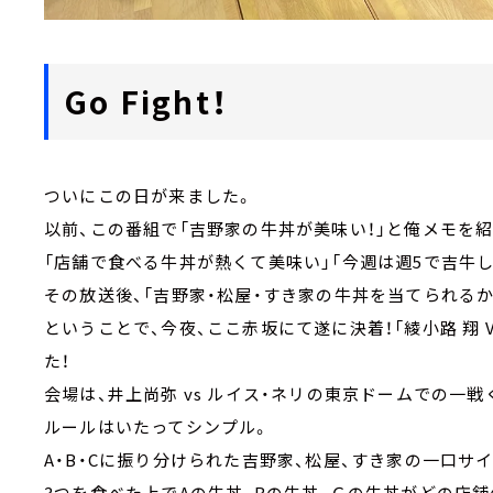
Go Fight！
ついにこの日が来ました。
以前、この番組で「吉野家の牛丼が美味い！」と俺メモを
「店舗で食べる牛丼が熱くて美味い」「今週は週5で吉牛
その放送後、「吉野家・松屋・すき家の牛丼を当てられるか
ということで、今夜、ここ赤坂にて遂に決着！「綾小路 翔
た！
会場は、井上尚弥 vs ルイス・ネリの東京ドームでの一
ルールはいたってシンプル。
A・B・Cに振り分けられた吉野家、松屋、すき家の一口サ
3つを食べた上でAの牛丼、Bの牛丼、Ｃの牛丼がどの店