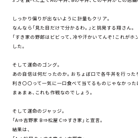
しっかり偏りが出ないように計量もクリア。
なんなら「見た目だけで分かるわ。」と挑発する翔さん。
「すき家の野郎はビビって、冷や汗かいてんぞ！これがホ
した。
そして運命のゴング。
あの自信は何だったのか。おちょぼ口で各牛丼を行った
利き〇〇って一気に一口食べて当てるものじゃなかった
まぁまぁ、これも作戦なのでしょう。
そして運命のジャッジ。
「A⇒吉野家 B⇒松屋 C⇒すき家」と宣言。
結果は、