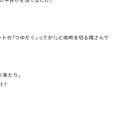
ントの「つゆだく」ってか！」と啖呵を切る翔さんで
り来たり。
け？