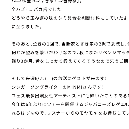
「A⇒松屋 B⇒すき家 C⇒吉野家」。
全ハズし。バカ舌でした。
どうやら玉ねぎの味のシミ具合を判断材料にしていたよ
に至りました。
そのあと、泣きの1回で、吉野家とすき家の2択で挑戦し
何とか望みを繋いだわけなので、秋にまたリベンジマッ
残り3か月、舌をしっかり鍛えてくるそうなので乞うご期
そして来週6/22(土)の放送にゲストが来ます！
シンガーソングライターのMINMIさんです！
フェス最多出演女性アーティストにも輝いたことのあるM
今年は6年ぶりにツアーを開催するジャパニーズレゲエ
れるはずなので、リスナーからのモヤモヤをお待ちしてい