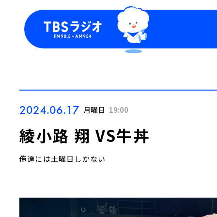
今日の番組表
トピッ
週間番組表
TBS
Podca
お知ら
2024.06.17
月曜日
19:00
綾小路 翔 VS牛丼
俺達には土曜日しかない