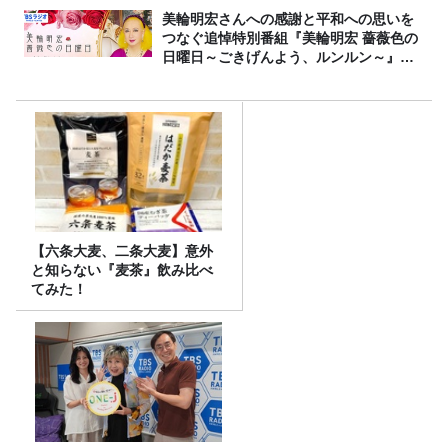
美輪明宏さんへの感謝と平和への思いを
つなぐ追悼特別番組『美輪明宏 薔薇色の
日曜日～ごきげんよう、ルンルン～』
8/9（日）16時放送
【六条大麦、二条大麦】意外
と知らない『麦茶』飲み比べ
てみた！