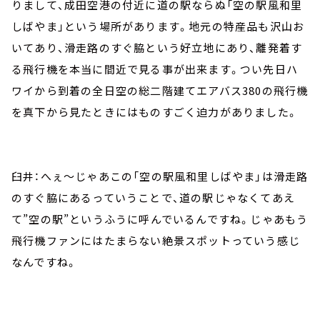
りまして、成田空港の付近に道の駅ならぬ「空の駅風和里
しばやま」という場所があります。地元の特産品も沢山お
いてあり、滑走路のすぐ脇という好立地にあり、離発着す
る飛行機を本当に間近で見る事が出来ます。つい先日ハ
ワイから到着の全日空の総二階建てエアバス380の飛行機
を真下から見たときにはものすごく迫力がありました。
臼井：へぇ～じゃあこの「空の駅風和里しばやま」は滑走路
のすぐ脇にあるっていうことで、道の駅じゃなくてあえ
て”空の駅”というふうに呼んでいるんですね。じゃあもう
飛行機ファンにはたまらない絶景スポットっていう感じ
なんですね。