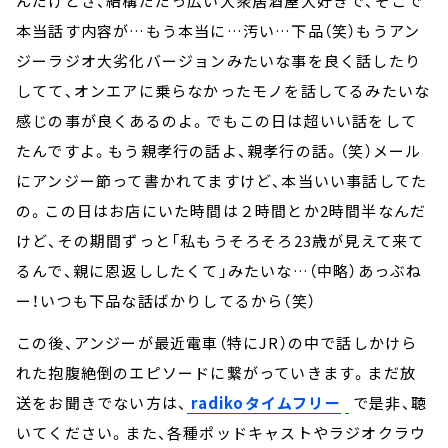
んだけどさ、結構だだっ広い大衆居酒屋大好きで、そこで
本当話す内容が…もう本当に…汚い…下品（笑）もうアン
ジーラジオ大劣化バージョンみたいな事を良く話したり
してて、オンエアに乗らなかったモノを話してるみたいな
感じの事が良くあるのよ。でもこの日は超いい話をして
たんですよ。もう親孝行の話よ、親孝行の話。（笑）メール
にアンジー節って書かれてますけど、本当いい事話してた
の。この日はお店にいた時間は２時間とか2時間半なんだ
けど、その期間ずっと「私もうそろそろ23歳が見えて来て
るんで、親に恩返ししたくて」みたいな…（中略）あっぶね
ー！いつも下品な話ばかりしてるから（笑）
この後、アンジーが最近電車（特にJR）の中で話しかけら
れた抱腹絶倒のエピソードに繋がっていきます。まだ放
送をお聞きでない方は、
radikoタイムフリー
で是非、聴
いてください。また、各種ポッドキャストやラジオクラウ