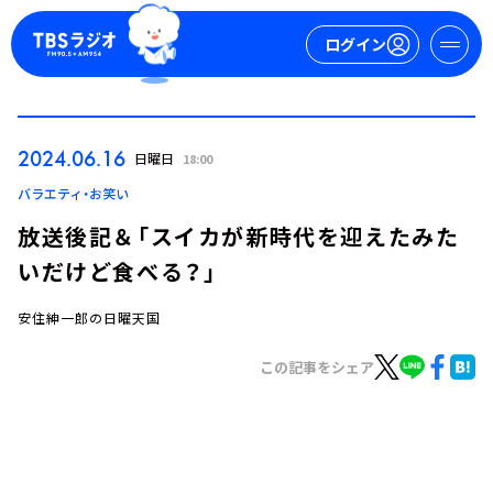
ログイン
マイページ
2024.06.16
日曜日
18:00
新規会員登録
ログイン
バラエティ・お笑い
放送後記＆「スイカが新時代を迎えたみた
いだけど食べる？」
安住紳一郎の日曜天国
この記事をシェア
今日の番組表
週間番組表
トピックス
TBS Podcast