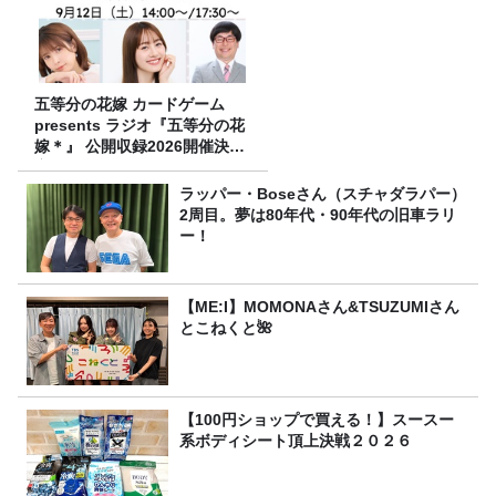
五等分の花嫁 カードゲーム
presents ラジオ『五等分の花
嫁＊』 公開収録2026開催決
定！
ラッパー・Boseさん（スチャダラパー）
2周目。夢は80年代・90年代の旧車ラリ
ー！
【ME:I】MOMONAさん&TSUZUMIさん
とこねくと🌺
【100円ショップで買える！】スースー
系ボディシート頂上決戦２０２６