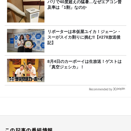
パリで40度超えの猛暑…なぜエアコン普
及率は「1割」なのか
リポーターは本仮屋ユイカ！ジェーン・
スーがスイカ割りに挑む‼【#278放送後
記】
8月4日のカーボーイは生放送！ゲストは
「真空ジェシカ」！
Recommended by
この記事の番組情報