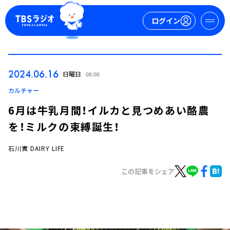
ログイン
マイページ
2024.06.16
日曜日
08:00
新規会員登録
ログイン
カルチャー
6月は牛乳月間！イルカと見つめあい酪農
を！ミルクの束縛誕生！
石川實 DAIRY LIFE
この記事をシェア
今日の番組表
週間番組表
トピックス
TBS Podcast