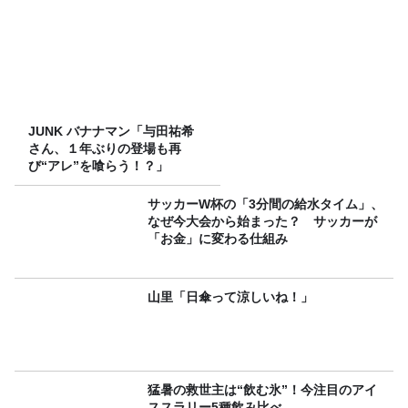
JUNK バナナマン「与田祐希
さん、１年ぶりの登場も再
び“アレ”を喰らう！？」
サッカーW杯の「3分間の給水タイム」、
なぜ今大会から始まった？ サッカーが
「お金」に変わる仕組み
山里「日傘って涼しいね！」
猛暑の救世主は“飲む氷”！今注目のアイ
ススラリー5種飲み比べ