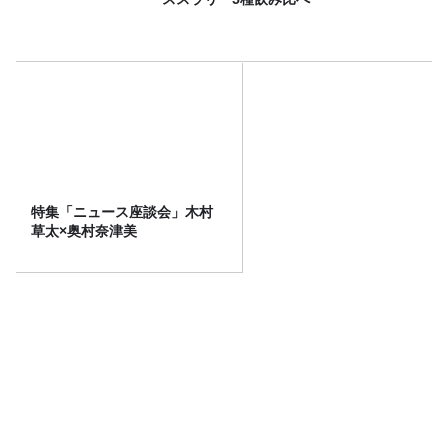
特集「ニュース座談会」木村
草太×奥村奈津美
【“着たほうが涼しい”は本当
か？】ワークマンの暑さ対策