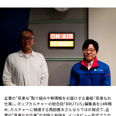
お知らせ
イベント・グッズ
YouTube
会社情報
企業の“見事な”取り組みや新情報をお届けする番組『見事なお
仕事』。ポップカルチャーの総合誌「BRUTUS」編集長を14年務
め、カルチャーに精通する西田善太さんならではの視点で、企
業の“見事なお仕事”の内容と秘訣を、インタビュー形式でうか