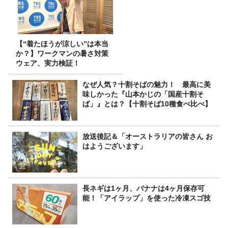
【“着たほうが涼しい”は本当
か？】ワークマンの暑さ対策
ウェア、実力検証！
なぜ人気？十割そばの魅力！ 最高に美
味しかった『山本かじの「国産十割そ
ば」』とは？【十割そば10種食べ比べ】
放送後記＆「オーストラリアの皆さん お
はようございます」
長ネギは1ヶ月、バナナは4ヶ月保存可
能！「アイラップ」を使った冷凍スゴ技