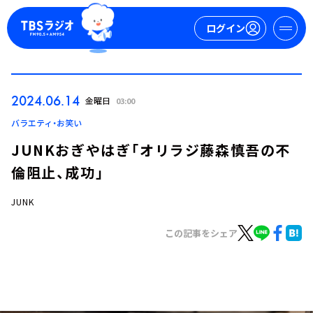
ログイン
マイページ
2024.06.14
金曜日
03:00
新規会員登録
ログイン
バラエティ・お笑い
JUNKおぎやはぎ「オリラジ藤森慎吾の不
倫阻止、成功」
JUNK
この記事をシェア
今日の番組表
週間番組表
トピックス
TBS Podcast