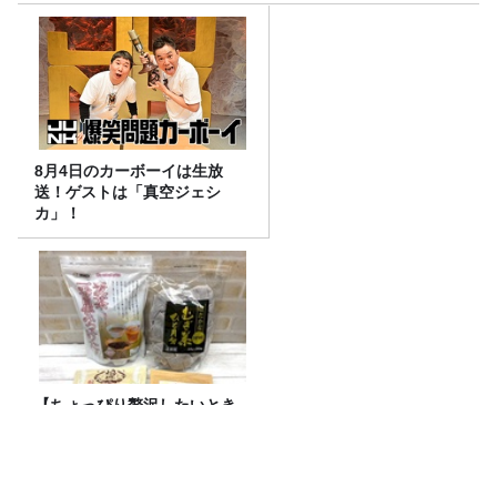
8月4日のカーボーイは生放
送！ゲストは「真空ジェシ
カ」！
【ちょっぴり贅沢したいとき
に】『はだか麦茶』、飲み比
べ！
『CITY CHILL CLUB』8月のミュージッ