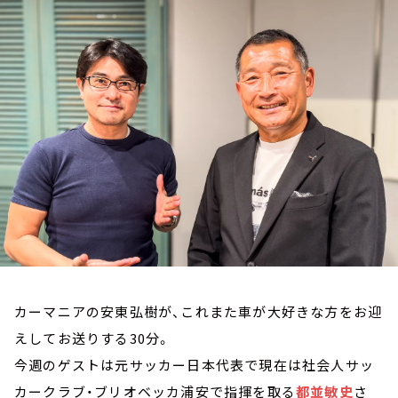
お知らせ
イベント・グッズ
YouTube
会社情報
カーマニアの安東弘樹が、これまた車が大好きな方をお迎
えしてお送りする30分。
今週のゲストは元サッカー日本代表で現在は社会人サッ
カークラブ・ブリオベッカ浦安で指揮を取る
都並敏史
さ