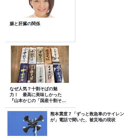
腸と肝臓の関係
なぜ人気？十割そばの魅
力！ 最高に美味しかった
『山本かじの「国産十割そ
ば」』とは？【十割そば10種
食べ比べ】
熊本震度７「ずっと救急車のサイレン
が」電話で聞いた、被災地の現状