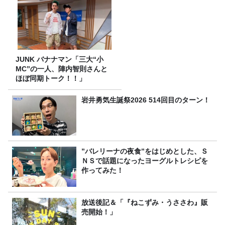
JUNK バナナマン「三大“小
MC”の一人、陣内智則さんと
ほぼ同期トーク！！」
岩井勇気生誕祭2026 514回目のターン！
”バレリーナの夜食”をはじめとした、Ｓ
ＮＳで話題になったヨーグルトレシピを
作ってみた！
放送後記＆「『ねこずみ・うささわ』販
売開始！」