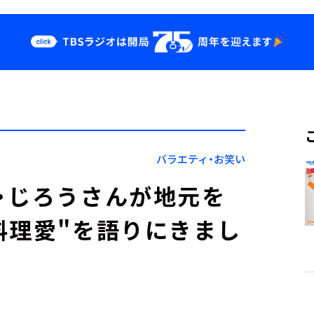
クス
イベント・グッ
ズ
st
YouTube
せ
会社情報
バラエティ・お笑い
・じろうさんが地元を
料理愛"を語りにきまし