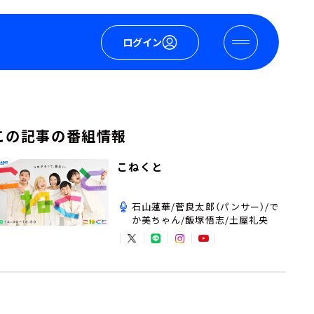
ログイン
この記事の番組情報
こねくと
石山蓮華/菅良太郎（パンサー）/で
か美ちゃん/飯塚悟志/土屋礼央