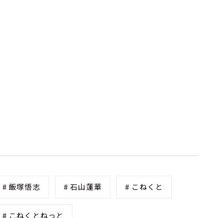
# 飯塚悟志
# 石山蓮華
# こねくと
# こねくとねっと