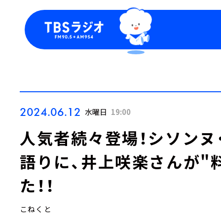
今日の番組表
トピッ
週間番組表
TBS
Podca
お知ら
2024.06.12
水曜日
19:00
人気者続々登場！シソンヌ
語りに、井上咲楽さんが"
た！！
こねくと