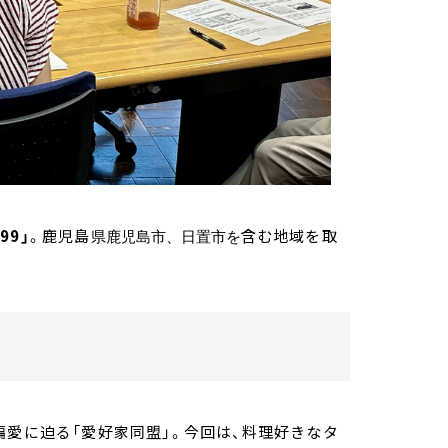
099」
。鹿児島
含む地域を取
県鹿児島市、日置市を
偏愛に迫る「愛好家同盟」。今回は、料理好きなタ