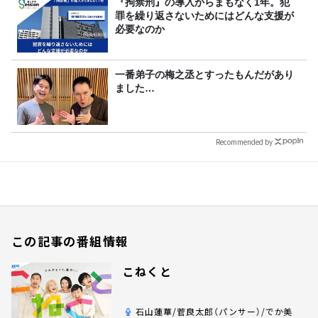
『拘禁刑』の導入からまもなく1年。犯
罪を繰り返さないためにはどんな支援が
必要なのか
一番弟子の梅之丞とすったもんだがあり
ました…
Recommended by
この記事の番組情報
こねくと
石山蓮華/菅良太郎（パンサー）/でか美