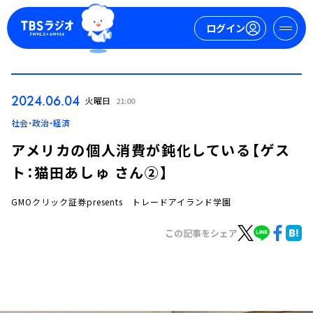
ログイン
マイページ
2024.06.04
火曜日
21:00
新規会員登録
ログイン
社会・政治・経済
アメリカの個人消費が鈍化している【ゲス
ト：猫田あしゅ さん②】
GMOクリック証券presents トレードアイランド学園
この記事をシェア
今日の番組表
週間番組表
トピックス
TBS Podcast