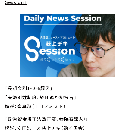
Session」
「長期金利1・0％超え」
「夫婦別姓制度、経団連が初提言」
解説：崔真淑（エコノミスト）
「政治資金規正法改正案、参院審議入り」
解説：安田浩一×荻上チキ（聴く国会）