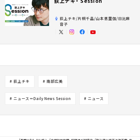
荻上チキ・ Session
荻上チキ/片桐千晶/山本恵里伽/日比麻
音子
# 荻上チキ
# 南部広美
# ニュース＝Daily News Session
# ニュース