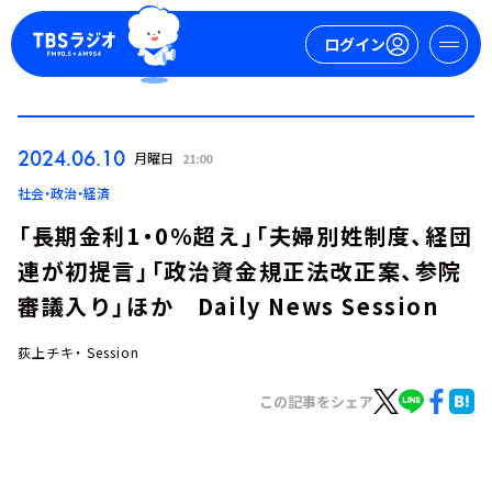
ログイン
マイページ
2024.06.10
月曜日
21:00
新規会員登録
ログイン
社会・政治・経済
「長期金利1・0％超え」「夫婦別姓制度、経団
連が初提言」「政治資金規正法改正案、参院
審議入り」ほか Daily News Session
荻上チキ・ Session
今日の番組表
この記事をシェア
週間番組表
トピックス
TBS Podcast