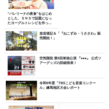
”バレリーナの夜食”をはじめ
とした、ＳＮＳで話題になっ
たヨーグルトレシピを作って
みた！
放送後記＆「『ねこずみ・うささわ』販
売開始！」
空気階段 第9回単独公演 『●●●』 公式ツ
アーグッズの詳細発表！
令和8年度「TBSこども音楽コンクー
ル」練馬地区大会レポート