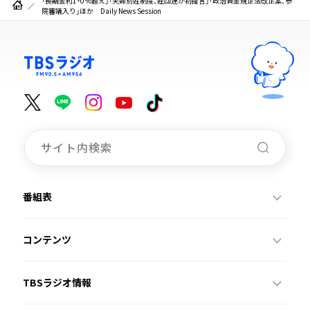
「長期金利1・0％超え」「夫婦別姓制度、経団連が初提言」「政治資金規正法改正案、参
院審議入り」ほか Daily News Session
番組表
コンテンツ
TBSラジオ情報