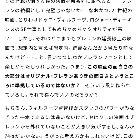
その七転八倒する僕の感情を時系列に並べると……ブレ
ランの続編として完璧じゃないか！ なおかつ、21世紀の
映画、とりわけドゥニ・ヴィルヌーヴ、ロジャー・ディーキ
ンスのSF仕事としてもめちゃめちゃクオリティが高
い！ しかし、それはどこまでもブレランの延長線上の映
画で、想定内と言えば想定内。続編なんだから当たり前な
んだけど……。と、言いつつにわかブレランファンとして
楽しかったしうれしかった。つまり、
この映画の面白さの
大部分はオリジナル・ブレランありきの面白さというとこ
ろに準拠しているのではないか？
そういう風に作られ
ているし。それで喜んでいいのだろうか？
もちろん、ヴィルヌーヴ監督ほかスタッフのパワーがみな
ぎった一本であるには違いないけど、やはりこの映画はブ
レランから外れていないことが大きい気がするし、なんか
納得がいかない。うがった考え方かもしれないけど、
この