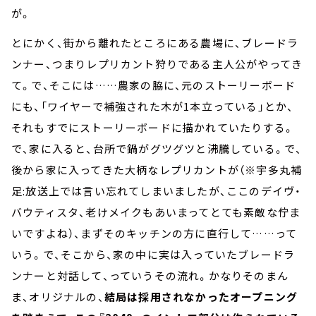
が。
とにかく、街から離れたところにある農場に、ブレードラ
ンナー、つまりレプリカント狩りである主人公がやってき
て。で、そこには……農家の脇に、元のストーリーボード
にも、「ワイヤーで補強された木が1本立っている」とか、
それもすでにストーリーボードに描かれていたりする。
で、家に入ると、台所で鍋がグツグツと沸騰している。で、
後から家に入ってきた大柄なレプリカントが（※宇多丸補
足:放送上では言い忘れてしまいましたが、ここのデイヴ・
バウティスタ、老けメイクもあいまってとても素敵な佇ま
いですよね）、まずそのキッチンの方に直行して……って
いう。で、そこから、家の中に実は入っていたブレードラ
ンナーと対話して、っていうその流れ。かなりそのまん
ま、オリジナルの、
結局は採用されなかったオープニング