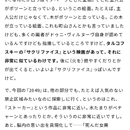
がポツーンと立っている、というこの絵面。たとえば、主
人公だけじゃなくて、木がポツーンと立っている。この木
が立っている絵面、これも町山さんとかも言っていました
けども、多くの識者が――ドゥニ・ヴィルヌーヴ自身が認めて
いるんですけども――指摘しているところですけど、
タルコフ
スキーの『サクリファイス』という映画があって、それに
非常に似ているわけです。
後に（火を）燃やすくだりとか
が出てくると、いよいよ『サクリファイス』っぽいんです
けど。
で、今回の『2049』は、他の部分でも、たとえば人気のない
禁止区域みたいなのに探索しに行く、というのはこれ、
『ストーカー』という作品に非常に近い。水たまりがベチ
ャーンとあったりとか、そういうのに非常に近いですし。
あと、脳内の思い出を具現化して……「死んだ女房