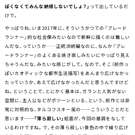
ぽくなくてみんな納得しないでしょ？」
って出しているだ
けで。
やっぱりね、いま2017年に、そういうかつての『ブレード
ランナー』的な社会像みたいなので新鮮に描くのは難しい
んだな、っていうか……正統派続編なのに、なんか『ブレ
ードランナー』のよくある焼き直しみたいにやっぱり見え
ちゃうんだな、みたいな感じがして。なので、そこ（前作っ
ぽいカオティックな都市生活描写）をあんまり広げなかっ
たっていうか、あえて広げなかったんだと思うんですけど
ね。ということで、とにかく基本は、ガランと人気がない
空間に、主人公などがポツーンといる、という、前作とは非
常に対照的な、タルコフスキー風の──こういうことだと
思います──
「薄ら寂しい」
絵面が、今回の基調をなして
いるわけですね。で、その薄ら寂しい景色の中で繰り広げ