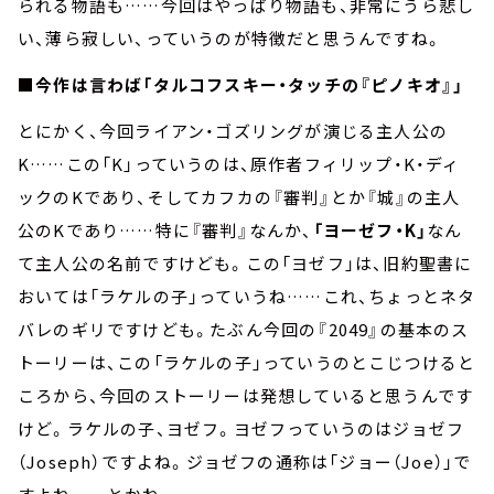
られる物語も……今回はやっぱり物語も、非常にうら悲し
い、薄ら寂しい、っていうのが特徴だと思うんですね。
■今作は言わば「タルコフスキー・タッチの『ピノキオ』」
とにかく、今回ライアン・ゴズリングが演じる主人公の
K……この「K」っていうのは、原作者フィリップ・K・ディ
ックのKであり、そしてカフカの『審判』とか『城』の主人
公のKであり……特に『審判』なんか、
「ヨーゼフ・K」
なん
て主人公の名前ですけども。この「ヨゼフ」は、旧約聖書に
おいては「ラケルの子」っていうね……これ、ちょっとネタ
バレのギリですけども。たぶん今回の『2049』の基本のス
トーリーは、この「ラケルの子」っていうのとこじつけると
ころから、今回のストーリーは発想していると思うんです
けど。ラケルの子、ヨゼフ。ヨゼフっていうのはジョゼフ
（Joseph）ですよね。ジョゼフの通称は「ジョー（Joe）」で