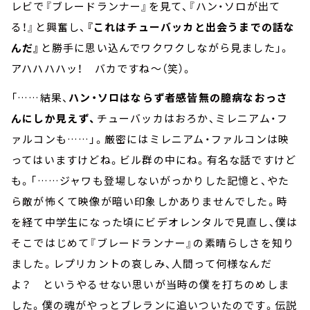
レビで『ブレードランナー』を見て、『ハン・ソロが出て
る！』と興奮し、
『これはチューバッカと出会うまでの話な
んだ』
と勝手に思い込んでワクワクしながら見ました」。
アハハハハッ！ バカですね～（笑）。
「……結果、
ハン・ソロはならず者感皆無の臆病なおっさ
んにしか見えず、
チューバッカはおろか、ミレニアム・フ
ァルコンも……」。厳密にはミレニアム・ファルコンは映
ってはいますけどね。ビル群の中にね。有名な話ですけど
も。「……ジャワも登場しないがっかりした記憶と、やた
ら敵が怖くて映像が暗い印象しかありませんでした。時
を経て中学生になった頃にビデオレンタルで見直し、僕は
そこではじめて『ブレードランナー』の素晴らしさを知り
ました。レプリカントの哀しみ、人間って何様なんだ
よ？ というやるせない思いが当時の僕を打ちのめしま
した。僕の魂がやっとブレランに追いついたのです。伝説