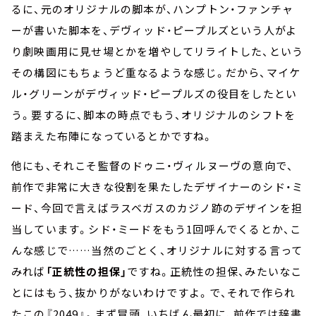
るに、元のオリジナルの脚本が、ハンプトン・ファンチャ
ーが書いた脚本を、デヴィッド・ピープルズという人がよ
り劇映画用に見せ場とかを増やしてリライトした、という
その構図にもちょうど重なるような感じ。だから、マイケ
ル・グリーンがデヴィッド・ピープルズの役目をしたとい
う。要するに、脚本の時点でもう、オリジナルのシフトを
踏まえた布陣になっているとかですね。
他にも、それこそ監督のドゥニ・ヴィルヌーヴの意向で、
前作で非常に大きな役割を果たしたデザイナーのシド・ミ
ード、今回で言えばラスベガスのカジノ跡のデザインを担
当しています。シド・ミードをもう1回呼んでくるとか、こ
んな感じで……当然のごとく、オリジナルに対する言って
みれば
「正統性の担保」
ですね。正統性の担保、みたいなこ
とにはもう、抜かりがないわけですよ。で、それで作られ
たこの『2049』。まず冒頭、いちばん最初に、前作では辞書