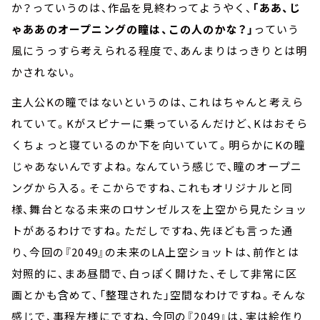
か？っていうのは、作品を見終わってようやく、
「ああ、じ
ゃああのオープニングの瞳は、この人のかな？」
っていう
風にうっすら考えられる程度で、あんまりはっきりとは明
かされない。
主人公Kの瞳ではないというのは、これはちゃんと考えら
れていて。Kがスピナーに乗っているんだけど、Kはおそら
くちょっと寝ているのか下を向いていて。明らかにKの瞳
じゃあないんですよね。なんていう感じで、瞳のオープニ
ングから入る。そこからですね、これもオリジナルと同
様、舞台となる未来のロサンゼルスを上空から見たショッ
トがあるわけですね。ただしですね、先ほども言った通
り、今回の『2049』の未来のLA上空ショットは、前作とは
対照的に、まあ昼間で、白っぽく開けた、そして非常に区
画とかも含めて、「整理された」空間なわけですね。そんな
感じで、事程左様にですね、今回の『2049』は、実は絵作り