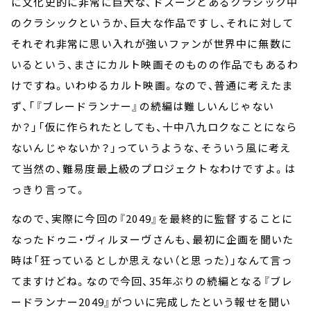
に文化史的に非常に巨大な、ドスーンとあるクラシック中
のクラシックというか、巨大な作品ですし、それに対して
それぞれ非常に思い入れが強いファンが世界中に無数に
いるという、まさにカルト映画そのものの作品でもあるわ
けですね。いわゆるカルト映画。なので、普通に考えたま
ず、「『ブレードランナー』の続編は難しいんじゃない
か？」「仮に作られたとしても、十中八九ロクなことになら
ないんじゃないか？」っていうような、そういう風に考え
て当然の、難易度最上級のプロジェクトなわけですよ。は
っきり言って。
なので、実際に今回の『2049』を最終的に監督することに
なったドゥニ・ヴィルヌーヴさんも、最初に企画を聞いた
時は「狂っているとしか思えない（と思った）」なんて言っ
てますけどね。なので今回、35年ぶりの続編となる『ブレ
ードランナー2049』がついに完成したという報せを聞い