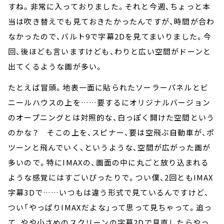
すね。非常に入っておりました。それと今週、ちょっと本
当は吹き替えでも見ておきたかったんですが、時間が合わ
なかったので、バルト9で字幕2Dを見てまいりました。今
回、後ほども言いますけども、わりと広い空間がドーンと
出てくるような画が多い。
たとえば冒頭。地表一面に貼られたソーラーパネルとビ
ニールハウスの上を……要するにオリジナルバージョン
のオープニングとは対照的な、白っぽく開けた空間という
のかな？ そこの上を、スピナー、要は空飛ぶ自動車が、ポ
ツーンと飛んでいく、というような、空間が広がった画が
多いので。特にIMAXの、画面の中に丸ごと放り込まれる
ような感覚にはすごいぴったりで。つい僕、2回ともIMAX
字幕3Dで……いつもは違う形式で見ているんですけど、
つい「やっぱりIMAXだよな」って思って見ちゃって。追っ
て、やや小さめのスクリーンの字幕2Dで見直したらやっ