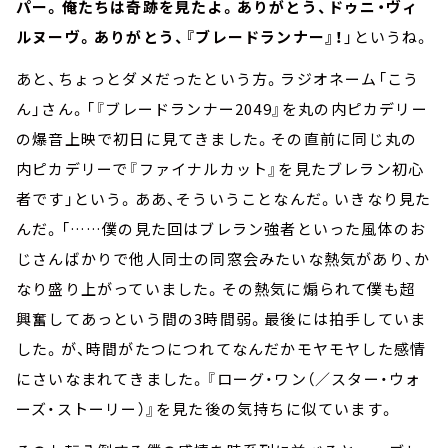
パー。俺たちは奇跡を見たよ。ありがとう、ドゥニ・ヴィ
ルヌーヴ。ありがとう、『ブレードランナー』！
」というね。
あと、ちょっとダメだったという方。ラジオネーム「こう
ん」さん。「『ブレードランナー2049』を丸の内ピカデリー
の爆音上映で初日に見てきました。その直前に同じ丸の
内ピカデリーで『ファイナルカット』を見たブレラン初心
者です」という。ああ、そういうことなんだ。いきなり見た
んだ。「……僕の見た回はブレラン強者といった風体のお
じさんばかりで他人同士の同窓会みたいな熱気があり、か
なり盛り上がっていました。その熱気に煽られて僕も超
興奮してあっという間の3時間弱。最後には拍手していま
した。が、時間がたつにつれてなんだかモヤモヤした感情
にさいなまれてきました。『ローグ・ワン（／スター・ウォ
ーズ・ストーリー）』を見た後の気持ちに似ています。