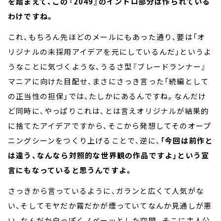
を踏まえて、この『2049』のイントロ部分は作られている
わけですね。
これ、もちろん先ほどのメールにもあった通り、要は「オ
リジナルの未採用アイデアを元にしているんだ」というよ
うなことに気づくような、うるさ型『ブレードランナー』
マニアに向けた目配せ、まさにさっき言った「続編として
の正当性の担保」では、たしかにあるんですね。なんだけ
ど同時に、やっぱりこれは、とは言えオリジナルが結果的
に捨てたアイデアですから、そこから発想してそのオープ
ニングシーンをつくり上げることで、逆に、
「今回は前作と
は違う、なんなら対照的な世界観の作品ですよ」という宣
言にもなっていると思うんですよ。
さっきから言っているように、ガランと広くて人気がな
い、そしてモヤだか霧だかが煙っていてなんか見通しが悪
い、なんだか白っぽくノペーッとした空間。そこに主人公