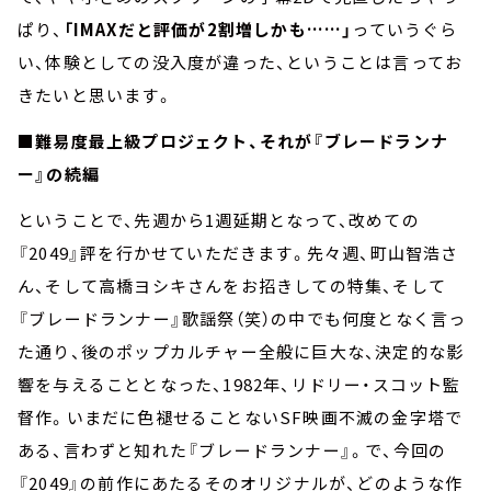
ぱり、
「IMAXだと評価が2割増しかも……」
っていうぐら
い、体験としての没入度が違った、ということは言ってお
きたいと思います。
■難易度最上級プロジェクト、それが『ブレードランナ
ー』の続編
ということで、先週から1週延期となって、改めての
『2049』評を行かせていただきます。先々週、町山智浩さ
ん、そして高橋ヨシキさんをお招きしての特集、そして
『ブレードランナー』歌謡祭（笑）の中でも何度となく言っ
た通り、後のポップカルチャー全般に巨大な、決定的な影
響を与えることとなった、1982年、リドリー・スコット監
督作。いまだに色褪せることないSF映画不滅の金字塔で
ある、言わずと知れた『ブレードランナー』。で、今回の
『2049』の前作にあたるそのオリジナルが、どのような作