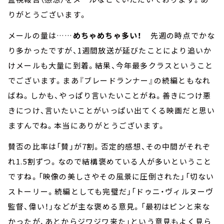
りがとうございます。
メールの量は……
めちゃめちゃ多い！
先週の時点でかな
り多かったですが、1週間放送が延びたことにより追いか
けメールも大量に到着。結果、今年最多クラスということ
でございます。まあ『ブレードランナー』の続編ともなれ
ばね。しかも、やっぱり言いたいことがね。善きにつけ悪
きにつけ、言いたいことがいっぱい出てくる映画だと思い
ますんでね。本当にありがとうございます。
賛否の比率は「賛」が7割。否定的感想、その中間がそれぞ
れ1.5割ずつ。なので結構褒めている人が多いということ
ですね。「映像の美しさやその風景に圧倒された」「切ない
ストーリー。続編としても完璧だ」「ドゥニ・ヴィルヌーヴ
監督、偉い！」などが主な褒める意見。「最初はピンと来な
かったが、あとからジワジワ来た」という意見もよく見ら