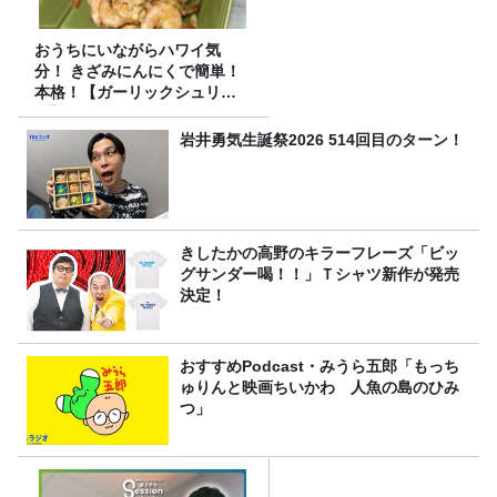
おうちにいながらハワイ気
分！ きざみにんにくで簡単！
本格！【ガーリックシュリン
プ】 桃屋のかんたんレシピ
岩井勇気生誕祭2026 514回目のターン！
きしたかの高野のキラーフレーズ「ビッ
グサンダー喝！！」Ｔシャツ新作が発売
決定！
おすすめPodcast・みうら五郎「もっち
ゅりんと映画ちいかわ 人魚の島のひみ
つ」