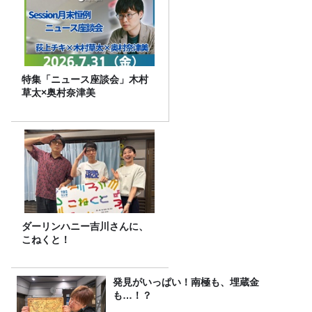
特集「ニュース座談会」木村
草太×奥村奈津美
ダーリンハニー吉川さんに、
こねくと！
発見がいっぱい！南極も、埋蔵金
も…！？