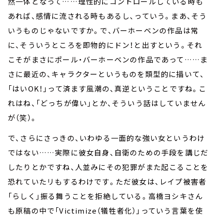
然一体となって……理性的にコントロールしている時も
あれば、感情に流される時もあるし、っていう。まあ、そう
いうものじゃないですか。で、バーホーベンの作品は常
に、そういうところを即物的にドン！と出すという。それ
こそがまさにポール・バーホーベンの作品であって……ま
さに最近の、キャラクターというものを類型的に描いて、
「はいOK！」って済ます風潮の、真逆ということですね。こ
れはね、「どっちが偉い」とか、そういう話はしていません
が（笑）。
で、さらにさっきの、いわゆる一面的な強い女というわけ
ではない……実際に彼女自身、自衛のための手段を講じだ
したりとかですね、人並みにその犯罪がまた起こることを
恐れていたリもするわけです。ただ彼女は、レイプ被害者
「らしく」振る舞うことを拒絶している。高橋ヨシキさん
も原稿の中で「Victimize（犠牲者化）」っていう言葉を使