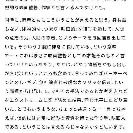
照的な映画監督、作家とも言えるんですけども。
同時に、両者ともにこういうことが言えると思う。身も蓋
もない、即物的な、つまり「映画的」な描写を通して、人間
の意志の力、人間の尊厳、というテーマを毎回描き出して
いる。そういう手腕に非常に長けている、という意味
で……これはまさに映画監督としての才能そのものと言
っていいというあたり。あとは、とかく物議をかもし出し
がち（笑）というところも含めて、言ってみればバーホーベ
ンとメル・ギブ、無神論者と敬虔なカソリック信者、とい
う両極から出発して、でもその手法であるとか考え方など
をエクストリームに突き詰めた結果、同じ地平にたどり着
いた、とでもいうような、ちょっと共通する……言っちゃ
えば、僕的には非常に好みの資質を持った作り手、映画人
である、ということは言えるんじゃないかなと思います。