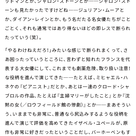
ッドマンとか、シャロン・ストーンとか──シャロン・スト
ーンも見たかったですけどね──ジュリアン・ムーアと
か、ダイアン・レインとか、もう名だたる名女優たちがこと
ごとく、それも通常ではあり得ないほどの即レスで断られ
たっていう（笑）。
「やるわけねえだろ！」みたいな感じで断られまくって、さ
あ困ったっていうところに、言わずと知れたフランスを代
表する大女優にして、これまでも劇薬危険、取り扱い注意！
な役柄を進んで演じてきた──たとえば、ミヒャエル・ハ
ネケの『ピアニスト』だとか、あとは一連のクロード・シャ
ブロルの作品、たとえば『主婦マリーがしたこと』とか『沈
黙の女（／ロウフィールド館の惨劇）』とか──まあそうい
う、いままでも非常に、普通なら尻込みするような役柄を
進んで演じて評価を高めてきたイザベル・ユペールが、原
作も非常に好きだったということだし、バーホーベンもす