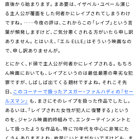
直後から始まります。まあ要は、イザベル・ユペール演じ
る主人公が覆面をした何者かにレイプされてしまうわけ
ですね。……今夜の評は、これからこの「レイプ」という言
葉が頻発しますけど、ご気分悪くされる方がいたら申し訳
ありません。とはいえ、『エル ELLE』はそういう映画なの
で、申し訳ありませんが。
とにかく、ド頭で主人公が何者かにレイプされる。もちろ
ん映画においても、レイプというのは最低最悪の卑劣な犯
罪ですが、しばしば出てくる題材ですよね。それこそ先
日、
このコーナーで扱ったアスガー・ファルハディの『セー
ルスマン』
も、まさにそのレイプを扱った作品でしたし。
あるいは、「レイプされた女性が犯人に復讐する」という
のを、ジャンル映画的枠組みで、エンターテインメントと
して扱ったような作品も、特に70年代を中心に非常にた
くさんありますよね。枚挙にいとまがないですけども。ま