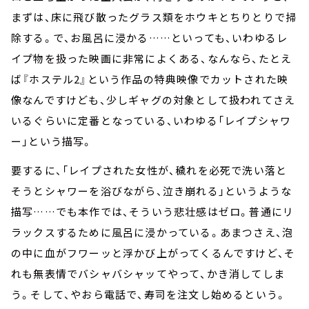
まずは、床に飛び散ったグラス類をホウキとちりとりで掃
除する。で、お風呂に浸かる……といっても、いわゆるレ
イプ物を扱った映画に非常によくある、なんなら、たとえ
ば『ホステル2』という作品の特典映像でカットされた映
像なんですけども、少しギャグの対象として扱われてさえ
いるぐらいに定番となっている、いわゆる「レイプシャワ
ー」という描写。
要するに、「レイプされた女性が、穢れを必死で洗い落と
そうとシャワーを浴びながら、泣き崩れる」というような
描写……でも本作では、そういう悲壮感はゼロ。普通にリ
ラックスするために風呂に浸かっている。あまつさえ、泡
の中に血がフワーッと浮かび上がってくるんですけど、そ
れも無表情でバシャバシャッてやって、かき消してしま
う。そして、やおら電話で、寿司を注文し始めるという。