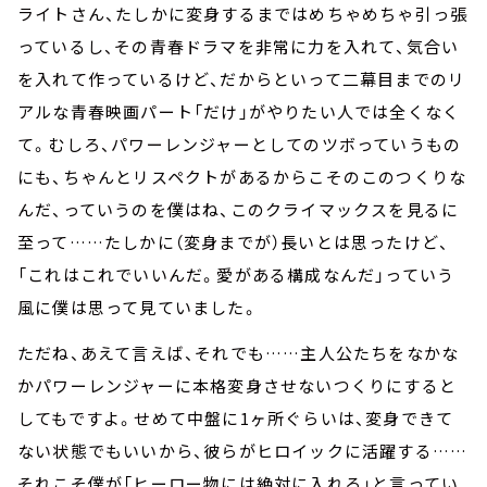
ライトさん、たしかに変身するまではめちゃめちゃ引っ張
っているし、その青春ドラマを非常に力を入れて、気合い
を入れて作っているけど、だからといって二幕目までのリ
アルな青春映画パート「だけ」がやりたい人では全くなく
て。むしろ、パワーレンジャーとしてのツボっていうもの
にも、ちゃんとリスペクトがあるからこそのこのつくりな
んだ、っていうのを僕はね、このクライマックスを見るに
至って……たしかに（変身までが）長いとは思ったけど、
「これはこれでいいんだ。愛がある構成なんだ」っていう
風に僕は思って見ていました。
ただね、あえて言えば、それでも……主人公たちをなかな
かパワーレンジャーに本格変身させないつくりにすると
してもですよ。せめて中盤に1ヶ所ぐらいは、変身できて
ない状態でもいいから、彼らがヒロイックに活躍する……
それこそ僕が「ヒーロー物には絶対に入れろ」と言ってい