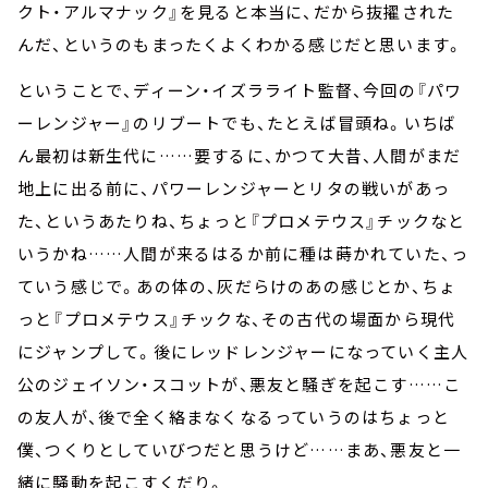
クト・アルマナック』を見ると本当に、だから抜擢された
んだ、というのもまったくよくわかる感じだと思います。
ということで、ディーン・イズラライト監督、今回の『パワ
ーレンジャー』のリブートでも、たとえば冒頭ね。いちば
ん最初は新生代に……要するに、かつて大昔、人間がまだ
地上に出る前に、パワーレンジャーとリタの戦いがあっ
た、というあたりね、ちょっと『プロメテウス』チックなと
いうかね……人間が来るはるか前に種は蒔かれていた、っ
ていう感じで。あの体の、灰だらけのあの感じとか、ちょ
っと『プロメテウス』チックな、その古代の場面から現代
にジャンプして。後にレッドレンジャーになっていく主人
公のジェイソン・スコットが、悪友と騒ぎを起こす……こ
の友人が、後で全く絡まなくなるっていうのはちょっと
僕、つくりとしていびつだと思うけど……まあ、悪友と一
緒に騒動を起こすくだり。