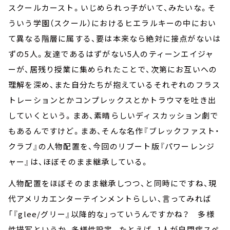
スクールカースト。いじめられっ子がいて、みたいな。そ
ういう学園（スクール）におけるヒエラルキーの中におい
て異なる階層に属する、要は本来なら絶対に接点がないは
ずの5人。友達であるはずがない5人のティーンエイジャ
ーが、居残り授業に集められたことで、次第にお互いへの
理解を深め、また自分たちが抱えているそれぞれのフラス
トレーションとかコンプレックスとかトラウマを吐き出
していくという。まあ、素晴らしいディスカッション劇で
もあるんですけど。まあ、そんな名作『ブレックファスト・
クラブ』の人物配置を、今回のリブート版『パワーレンジ
ャー』は、ほぼそのまま継承している。
人物配置をほぼそのまま継承しつつ、と同時にですね、現
代アメリカエンターテインメントらしい、言ってみれば
「『glee/グリー』以降的な」っていうんですかね？ 多様
性描写というか、多様性設定。たとえば、1人が自閉症スペ