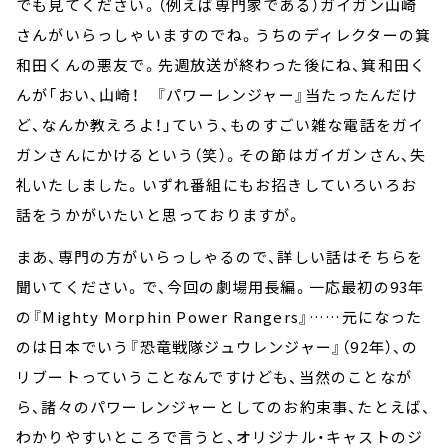
でも見てください。（例えば専門家である）ガイガン山崎
さんがいらっしゃいますのでね。うちのディレクターの箕
和田くんの悪友で。先週放送が終わった後にね、箕和田く
んが「おい、山崎！ 『パワーレンジャー』当たったんだけ
ど、なんか教えろよ！」ていう、ものすごい雑な電話をガイ
ガンさんにかけるという（笑）。その節はガイガンさん、失
礼いたしました。いずれ番組にもお招きしていろいろお
話をうかがいたいと思っておりますが。
まあ、専門の方がいらっしゃるので、詳しい話はそちらを
聞いてください。で、今回の劇場用長編。一応最初の93年
の『Mighty Morphin Power Rangers』……元になった
のは日本でいう『恐竜戦隊ジュウレンジャー』（92年）、の
リブートっていうことなんですけども、当然のことなが
ら、諸々のパワーレンジャーとしてのお約束事、たとえば、
わかりやすいところで言うと、オリジナル・キャストのジ