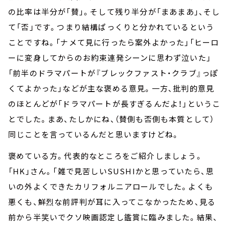
の比率は半分が「賛」。そして残り半分が「まあまあ」、そし
て「否」です。つまり結構ぱっくりと分かれているという
ことですね。「ナメて見に行ったら案外よかった」「ヒーロ
ーに変身してからのお約束連発シーンに思わず泣いた」
「前半のドラマパートが『ブレックファスト・クラブ』っぽ
くてよかった」などが主な褒める意見。一方、批判的意見
のほとんどが「ドラマパートが長すぎるんだよ！」というこ
とでした。まあ、たしかにね、（賛側も否側も本質として）
同じことを言っているんだと思いますけどね。
褒めている方。代表的なところをご紹介しましょう。
「HK」さん。「雑で見苦しいSUSHIかと思っていたら、思
いの外よくできたカリフォルニアロールでした。よくも
悪くも、鮮烈な前評判が耳に入ってこなかったため、見る
前から半笑いでクソ映画認定し鑑賞に臨みました。結果、