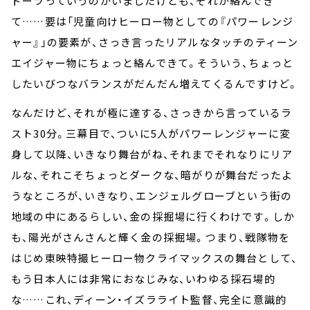
ドーラっていうのがいましたけども、それが絡んでき
て……要は「児童向けヒーロー物としての『パワーレンジ
ャー』」の要素が、さっき言ったリアルなタッチのティーン
エイジャー物にちょっと絡んできて。そういう、ちょっと
したいびつなバランスがだんだん増えてくるんですけど。
なんだけど、それが極に達する、さっきから言っているラ
スト30分。三幕目で、ついに5人がパワーレンジャーに変
身して以降、いきなり舞台がね、それまでそれなりにリア
ルな、それこそちょっとダークな、暗がりが舞台だったよ
うなところが、いきなり、エンジェルグローブという街の
地域の中にあるらしい、金の採掘場に行くわけです。しか
も、陽光がさんさんと輝く金の採掘場。つまり、戦隊物を
はじめ東映特撮ヒーロー物クライマックスの舞台として、
もう日本人には非常におなじみな、いわゆる採石場的
な……これ、ディーン・イズラライト監督、完全に意識的