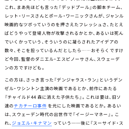
これ、まあ先ほども言った『デッドプール』の脚本チーム、
レット・リースさんとポール・ワーニックさんが、ジャンル
映画的なツボっていうのを押さえたフレッシュさ、たとえ
ばどうやって登場人物が攻撃されるかとか、あるいは死ん
でいくかっていう、そういうのに凝らされたアイデアの
数々、そこを担っているんだとしたら……おそらくですけ
ど今回、監督のダニエル・エスピノーサさん、スウェーデ
ンの方ですけども。
この方は、さっき言った『デンジャラス・ラン』というデン
ゼル・ワシントン主演の映画であるとか、前作にあたる
『チャイルド44 森に消えた子供たち』。これは要は、旧ソ
連の
チカチーロ事件
を元にした映画であるとか。あるい
は、スウェーデン時代の出世作で『イージーマネー』。こ
れ、
ジョエル・キナマン
っていう──後に『スーサイド・ス