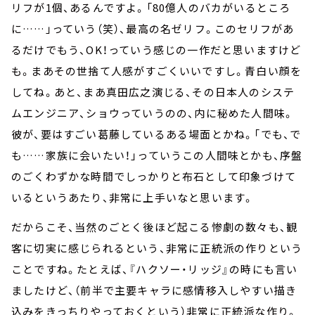
リフが1個、あるんですよ。「80億人のバカがいるところ
に……」っていう（笑）、最高の名ゼリフ。このセリフがあ
るだけでもう、OK！っていう感じの一作だと思いますけど
も。まあその世捨て人感がすごくいいですし。青白い顔を
してね。あと、まあ真田広之演じる、その日本人のシステ
ムエンジニア、ショウっていうのの、内に秘めた人間味。
彼が、要はすごい葛藤しているある場面とかね。「でも、で
も……家族に会いたい！」っていうこの人間味とかも、序盤
のごくわずかな時間でしっかりと布石として印象づけて
いるというあたり、非常に上手いなと思います。
だからこそ、当然のごとく後ほど起こる惨劇の数々も、観
客に切実に感じられるという、非常に正統派の作りという
ことですね。たとえば、『ハクソー・リッジ』の時にも言い
ましたけど、（前半で主要キャラに感情移入しやすい描き
込みをきっちりやっておくという）非常に正統派な作り。