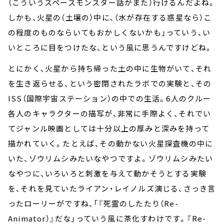
（こういうスペースモンスター話がまた）行けるんだよね。
しかも、火星の（土壌の）中に、（水が存在する惑星なら）こ
の程度のものならいてもおかしくないかも」っていう、い
いところに目をつけたな、という風に思うんですけどね。
とにかく、火星から持ち帰った土の中に生物がいて、それ
を生き返らせる、という密閉されたラボでの実験と、その
ISS（国際宇宙ステーション）の中での生活。6人のクルー
各人のキャラクターの描写が、非常に手際よく、それでい
てジャンル映画としては十分以上の厚みと深みを持って
描かれていく。たとえば、その動かない火星探査機の中に
いた、ゾウリムシみたいなやつですよ。ゾウリムシみたい
なやつに、いろいろと刺激を与えて動かそうとする実験
を、それを見ていたライアン・レイノルズ演じる、さっき言
ったローリーがですね、「『死霊のしたたり（Re-
Animator）』だな」っていう風に茶化すわけです。『Re-