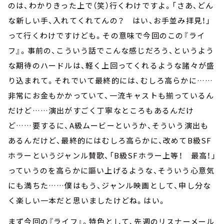
のは、わかりきった上で（笑）行くわけですよ。「さあ、どん
な新しい手、入れてくれてんの？ はい、お手並み拝見！」
って行くわけですけども。その意味で今回のこの『ライ
フ』。事前の、こういう話でこんな感じだろう、というよう
な期待のハードルは、軽く上回ってくれるような諸々が盛
り込まれて。それでいて最終的には、むしろ高らかに……
非常にお金もかかっていて、一流キャストも揃っているん
だけど……演出がすごく丁寧なところもあるんだけ
ど……要するに、A級ムービーというか、そういう演出も
あるんだけど、最終的にはむしろ高らかに、改めてB級SF
ホラーというジャンル賛歌、「B級SFホラー上等！ 最高！」
っていうのを高らかに謳い上げるような、そういう心意気
にも満ちた……僕はもう、ジャンル映画として、申し分な
く楽しい一本だと思いましたけどね。はい。
まず今回の『ライフ』。特色として、先週のリスナーメール