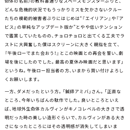
命体の名前）の教科書通りなスペースモンスターぶりと、
どんな危機的状況でもうっかりミスを欠かさないクルー
たちの模範的被害者ぶりにはじめは“『エイリアン』や『ア
ビス』の単純なアップデート版か”とやや低いテンション
で鑑賞していたものの、チョロチョロと出てくる工夫でラ
ストに大興奮した僕はスクリーンに大きく親指を立て、
『午後ローでまた会おう！』とこの映画との再会を誓い、劇
場を後にしたのでした。最高の夏休み映画だと思います」
というね。午後ロー担当者の方、いまから買い付けよろし
くお願いします。
一方、ダメだったという方。「鍼師アミバ」さん。「正直な
ところ、今年いちばんの駄作でした。良いところといえ
ば、地球外生命体カルヴィンがキノコレベルの大きさで透
明だった時の美しい造形ぐらいで、カルヴィンがある大き
さになったところにはその透明感が消失してしまいま