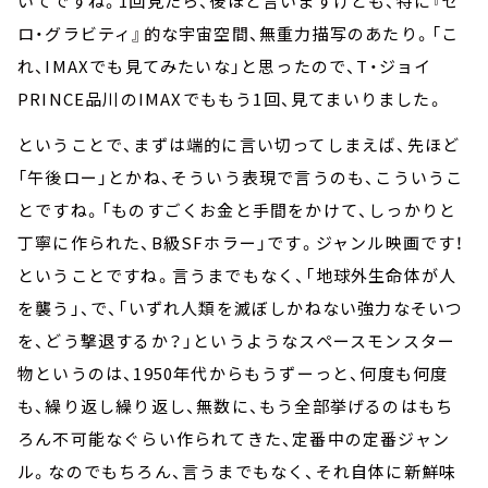
いてですね。1回見たら、後ほど言いますけども、特に『ゼ
ロ・グラビティ』的な宇宙空間、無重力描写のあたり。「こ
れ、IMAXでも見てみたいな」と思ったので、T・ジョイ
PRINCE品川のIMAXでももう1回、見てまいりました。
ということで、まずは端的に言い切ってしまえば、先ほど
「午後ロー」とかね、そういう表現で言うのも、こういうこ
とですね。「ものすごくお金と手間をかけて、しっかりと
丁寧に作られた、B級SFホラー」です。ジャンル映画です！
ということですね。言うまでもなく、「地球外生命体が人
を襲う」、で、「いずれ人類を滅ぼしかねない強力なそいつ
を、どう撃退するか？」というようなスペースモンスター
物というのは、1950年代からもうずーっと、何度も何度
も、繰り返し繰り返し、無数に、もう全部挙げるのはもち
ろん不可能なぐらい作られてきた、定番中の定番ジャン
ル。なのでもちろん、言うまでもなく、それ自体に新鮮味