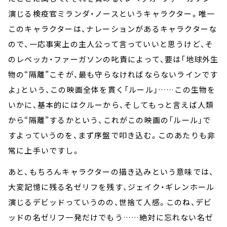
演じる検疫官ミランダ・ノースというキャラクター。唯一
このキャラクターは、ナレーションがあるキャラクターな
ので、一応事実上の主人公って言っていいと思うけど、そ
のレベッカ・ファーガソンの叱責によって、要は「地球外生
物の“隔離”こそが、最も守らなければならないラインです
よ」という、この映画全体を貫く「ルール」……この生物を
いかに、基本的にはクルーから、そしてもっと言えば人類
から“隔離”するかという、これがこの映画の「ルール」で
すよっていうのを、まず序盤で叩き込む。このあたりも非
常に上手いですし。
あと、もちろんキャラクターの描き込みという意味では、
大変記憶に残る名ゼリフを残す、ジェイク・ギレンホール
演じるデビッドっていうのの、世捨て人感。このね、デビ
ッドの名ゼリフ一発だけでもう……絶対に忘れない名ゼ