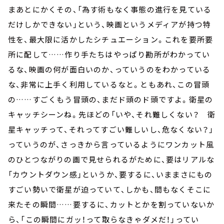
まあとにかくその、「為す術もなく事態の進行を見ている
だけしかできない」という、映画というメディアが持つ特
性を、最大限に活かしたシチュエーション。これを要所要
所に配して……作り手たちはやっぱり勘所がわかってい
るな、映画の何が面白いのか、っていうのをわかっている
な、非常に上手く利用しているなと。ともあれ、この冒頭
の……すごくもう冒頭の、まだド頭のド頭ですよ。衛星の
キャッチシーンね。先ほどの「いや、それ難しくない？ 衛
星キャッチって、それってすごい難しいし、危なくない？」
っていうのが、さっきから言っているようにワンカット風
のひとつながりの画で見せられるがために、要はリアルな
「カウントダウン感」というか、要するに、いままさにもの
すごい勢いで衛星が迫っていて、しかも、間もなくそこに
来たその瞬間……要するに、カットとかを割っていないか
ら、「この瞬間にガッ！って取らなきゃダメだ！」ってい