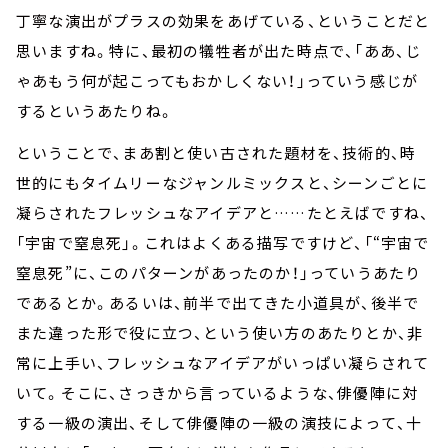
丁寧な演出がプラスの効果をあげている、ということだと
思いますね。特に、最初の犠牲者が出た時点で、「ああ、じ
ゃあもう何が起こってもおかしくない！」っていう感じが
するというあたりね。
ということで、まあ割と使い古された題材を、技術的、時
世的にもタイムリーなジャンルミックスと、シーンごとに
凝らされたフレッシュなアイデアと……たとえばですね、
「宇宙で窒息死」。これはよくある描写ですけど、「“宇宙で
窒息死”に、このパターンがあったのか！」っていうあたり
であるとか。あるいは、前半で出てきた小道具が、後半で
また違った形で役に立つ、という使い方のあたりとか、非
常に上手い、フレッシュなアイデアがいっぱい凝らされて
いて。そこに、さっきから言っているような、俳優陣に対
する一級の演出、そして俳優陣の一級の演技によって、十