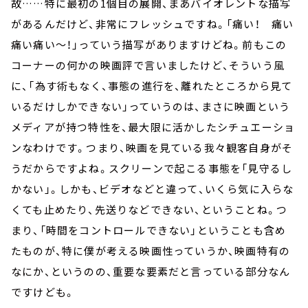
故……特に最初の1個目の展開、まあバイオレントな描写
があるんだけど、非常にフレッシュですね。「痛い！ 痛い
痛い痛い～！」っていう描写がありますけどね。前もこの
コーナーの何かの映画評で言いましたけど、そういう風
に、「為す術もなく、事態の進行を、離れたところから見て
いるだけしかできない」っていうのは、まさに映画という
メディアが持つ特性を、最大限に活かしたシチュエーショ
ンなわけです。つまり、映画を見ている我々観客自身がそ
うだからですよね。スクリーンで起こる事態を「見守るし
かない」。しかも、ビデオなどと違って、いくら気に入らな
くても止めたり、先送りなどできない、ということね。つ
まり、「時間をコントロールできない」ということも含め
たものが、特に僕が考える映画性っていうか、映画特有の
なにか、というのの、重要な要素だと言っている部分なん
ですけども。