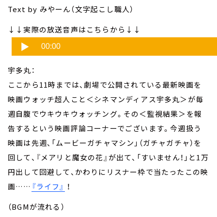
Text by みやーん（文字起こし職人）
↓↓実際の放送音声はこちらから↓↓
宇多丸：
ここから11時までは、劇場で公開されている最新映画を
映画ウォッチ超人こと＜シネマンディアス宇多丸＞が毎
週自腹でウキウキウォッチング。その＜監視結果＞を報
告するという映画評論コーナーでございます。今週扱う
映画は先週、「ムービーガチャマシン」（ガチャガチャ）を
回して、『メアリと魔女の花』が出て、「すいません！」と1万
円出して回避して、かわりにリスナー枠で当たったこの映
画……
『ライフ』
！
（BGMが流れる）