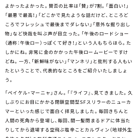
よかったよかった。賛否の比率は「賛」が7割。「面白い！」
「最悪で最高！」「どこかで見たような話だけど、ところど
ころでフレッシュで最後までダレない」「意外な掘り出し
物」など快哉を叫ぶ声が目立った。「午後のロードショー
（通称：午後ロー）っぽくて好き！」という人もちらほら。た
しかにね。非常に金のかかった午後ロームービーですけ
どね。一方、「新鮮味がない」「マンネリ」と批判する人もい
たということで、代表的なところをご紹介いたしましょ
う。
「ペイケル・マーニャ」さん。「『ライフ』、見てきました。久
しぶりにお目にかかる閉鎖空間型SFスリラーのニューカ
マーといった感じで面白く拝見しました。毎回きちんと
人間の死角から登場し、毎回、間一髪閉まるドアに体当た
りしてから退場する空飛ぶ塩辛ことカルヴィン（地球外生