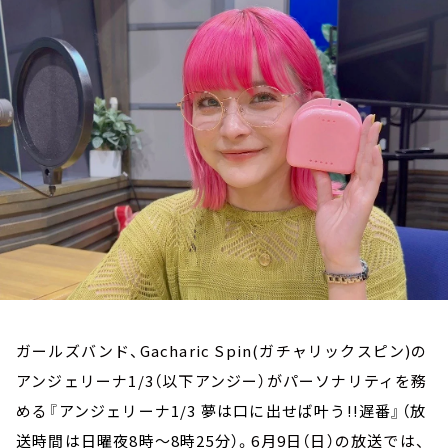
お知らせ
イベント・グッズ
YouTube
会社情報
ガールズバンド、Gacharic Spin(ガチャリックスピン)の
アンジェリーナ1/3（以下アンジー）がパーソナリティを務
める
『アンジェリーナ1/3 夢は口に出せば叶う!!遅番』（放
送時間は日曜夜8時～8時25分）
。6月9日（日）の放送では、