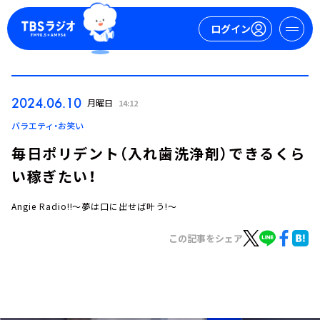
ログイン
マイページ
2024.06.10
月曜日
14:12
新規会員登録
ログイン
バラエティ・お笑い
毎日ポリデント（入れ歯洗浄剤）できるくら
い稼ぎたい！
Angie Radio!!～夢は口に出せば叶う!～
この記事をシェア
今日の番組表
週間番組表
トピックス
TBS Podcast