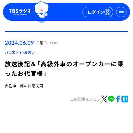
ログイン
マイページ
2024.06.09
日曜日
12:00
新規会員登録
ログイン
バラエティ・お笑い
放送後記＆「高級外車のオープンカーに乗
ったお代官様」
安住紳一郎の日曜天国
この記事をシェア
今日の番組表
週間番組表
トピックス
TBS Podcast