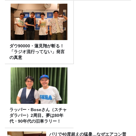
ダウ90000・蓮見翔が斬る！
「ラジオ流行ってない」発言
の真意
ラッパー・Boseさん（スチャ
ダラパー）2周目。夢は80年
代・90年代の旧車ラリー！
パリで40度超えの猛暑…なぜエアコン普