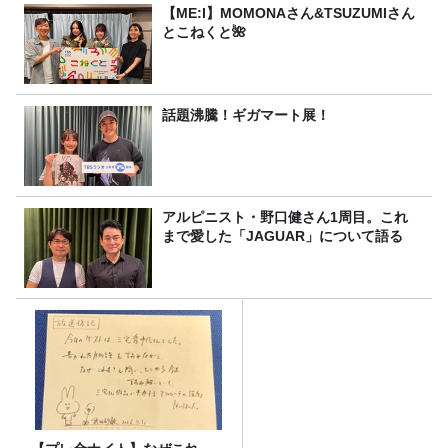
【ME:I】MOMONAさん&TSUZUMIさん
とこねくと🌺
話題沸騰！ギガマート展！
アルピニスト・野口健さん1周目。これ
まで愛した「JAGUAR」について語る