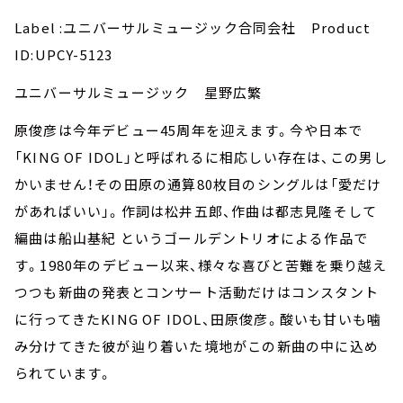
Label :ユニバーサルミュージック合同会社 Product
ID:UPCY-5123
ユニバーサルミュージック 星野広繁
原俊彦は今年デビュー45周年を迎えます。今や日本で
「KING OF IDOL」と呼ばれるに相応しい存在は、この男し
かいません！その田原の通算80枚目のシングルは「愛だけ
があればいい」。作詞は松井五郎、作曲は都志見隆そして
編曲は船山基紀 というゴールデントリオによる作品で
す。1980年のデビュー以来、様々な喜びと苦難を乗り越え
つつも新曲の発表とコンサート活動だけはコンスタント
に行ってきたKING OF IDOL、田原俊彦。酸いも甘いも噛
み分けてきた彼が辿り着いた境地がこの新曲の中に込め
られています。