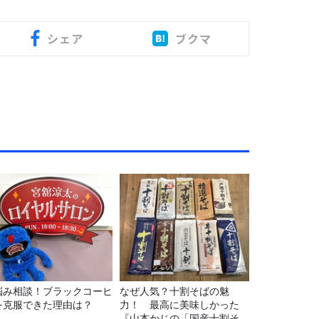
シェア
ブクマ
悩み相談！ブラックコーヒ
なぜ人気？十割そばの魅
を克服できた理由は？
力！ 最高に美味しかった
『山本かじの「国産十割そ