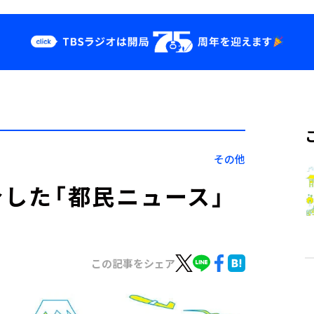
クス
イベント・グッ
ズ
st
YouTube
せ
会社情報
その他
介した「都民ニュース」
この記事をシェア