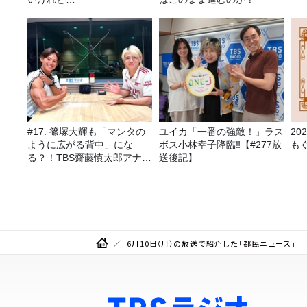
#17. 篠塚大輝も「マンタの
ユイカ「一番の強敵！」ラス
2
ように広がる背中」にな
ボス小林幸子降臨‼【#277放
も
る？！TBS齋藤慎太郎アナに
送後記】
聞くメンズフィジークの魅
力！！
6月10日（月）の放送で紹介した「都民ニュース」