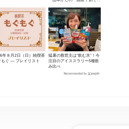
ば」』とは？【十割そば10
種食べ比べ】
026年８月2日（日）純喫茶
猛暑の救世主は“飲む氷”！今
ぐもぐ ― プレイリスト
注目のアイススラリー5種飲
み比べ
Recommended by