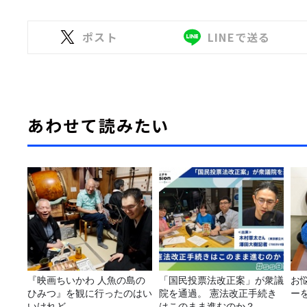
ポスト
LINEで送る
あわせて読みたい
『映画ちいかわ 人魚の島の
「国民投票法改正案」が衆議
お
ひみつ』を観に行ったのはい
院を通過。 憲法改正手続き
ー
いけれど…
はこのまま進むのか？